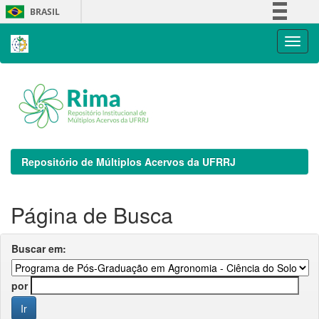
Skip
BRASIL
navigation
Simplifique!
Comunica BR
Participe
Acesso à informação
Legislação
Canais
Repositório de Múltiplos Acervos da UFRRJ
Página de Busca
Buscar em:
por