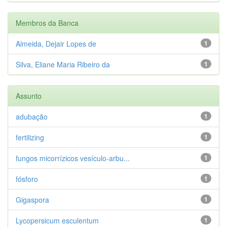
Membros da Banca
Almeida, Dejair Lopes de
1
Silva, Eliane Maria Ribeiro da
1
Assunto
adubação
1
fertilizing
1
fungos micorrízicos vesículo-arbu...
1
fósforo
1
Gigaspora
1
Lycopersicum esculentum
1