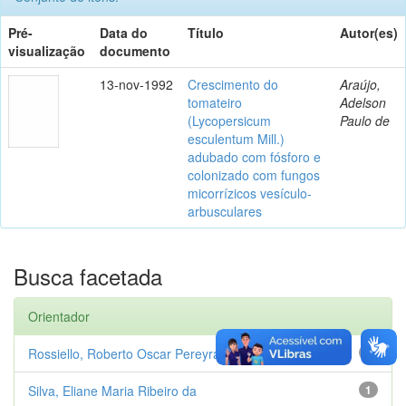
Pré-
Data do
Título
Autor(es)
visualização
documento
13-nov-1992
Crescimento do
Araújo,
tomateiro
Adelson
(Lycopersicum
Paulo de
esculentum Mill.)
adubado com fósforo e
colonizado com fungos
micorrízicos vesículo-
arbusculares
Busca facetada
Orientador
Rossiello, Roberto Oscar Pereyra
1
Silva, Eliane Maria Ribeiro da
1