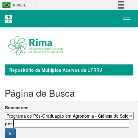
Skip
BRASIL
navigation
Simplifique!
Comunica BR
Participe
Acesso à informação
Legislação
Canais
Repositório de Múltiplos Acervos da UFRRJ
Página de Busca
Buscar em:
por