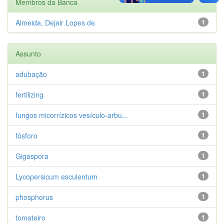
Membros da Banca
Almeida, Dejair Lopes de
1
Assunto
adubação
1
fertilizing
1
fungos micorrízicos vesículo-arbu...
1
fósforo
1
Gigaspora
1
Lycopersicum esculentum
1
phosphorus
1
tomateiro
1