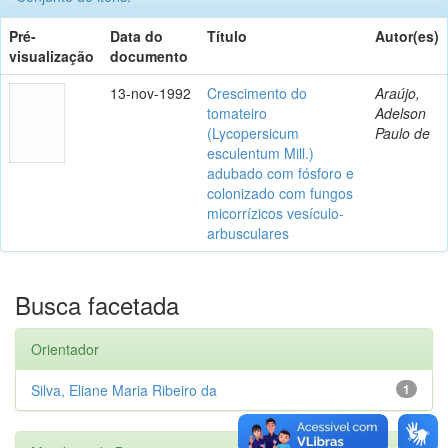
Pré-
Data do
Título
Autor(es)
visualização
documento
13-nov-1992
Crescimento do
Araújo,
tomateiro
Adelson
(Lycopersicum
Paulo de
esculentum Mill.)
adubado com fósforo e
colonizado com fungos
micorrízicos vesículo-
arbusculares
Busca facetada
Orientador
Silva, Eliane Maria Ribeiro da
1