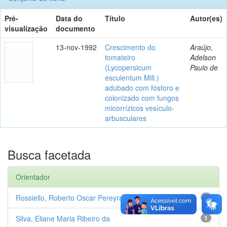
Pré-
Data do
Título
Autor(es)
visualização
documento
13-nov-1992
Crescimento do
Araújo,
tomateiro
Adelson
(Lycopersicum
Paulo de
esculentum Mill.)
adubado com fósforo e
colonizado com fungos
micorrízicos vesículo-
arbusculares
Busca facetada
Orientador
Rossiello, Roberto Oscar Pereyra
1
Silva, Eliane Maria Ribeiro da
1