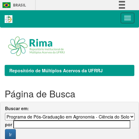
Skip
BRASIL
navigation
Simplifique!
Comunica BR
Participe
Acesso à informação
Legislação
Canais
Repositório de Múltiplos Acervos da UFRRJ
Página de Busca
Buscar em:
por