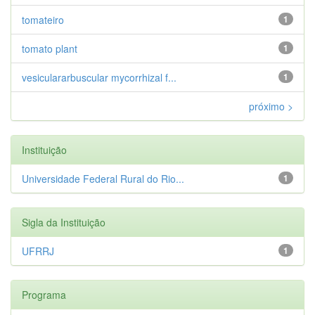
tomateiro
1
tomato plant
1
vesiculararbuscular mycorrhizal f...
1
próximo >
Instituição
Universidade Federal Rural do Rio...
1
Sigla da Instituição
UFRRJ
1
Programa