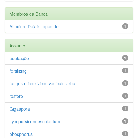
Membros da Banca
Almeida, Dejair Lopes de
1
Assunto
adubação
1
fertilizing
1
fungos micorrízicos vesículo-arbu...
1
fósforo
1
Gigaspora
1
Lycopersicum esculentum
1
phosphorus
1