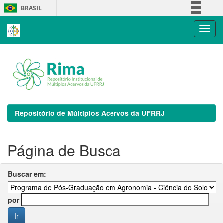
Skip
BRASIL
navigation
Simplifique!
Comunica BR
Participe
Acesso à informação
Legislação
Canais
Repositório de Múltiplos Acervos da UFRRJ
Página de Busca
Buscar em:
por