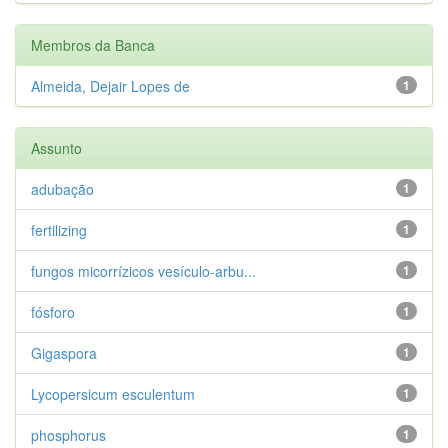
Membros da Banca
Almeida, Dejair Lopes de
1
Assunto
adubação
1
fertilizing
1
fungos micorrízicos vesículo-arbu...
1
fósforo
1
Gigaspora
1
Lycopersicum esculentum
1
phosphorus
1