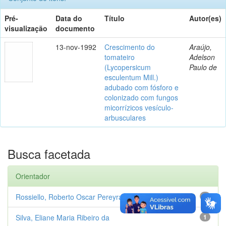
Pré-
Data do
Título
Autor(es)
visualização
documento
13-nov-1992
Crescimento do
Araújo,
tomateiro
Adelson
(Lycopersicum
Paulo de
esculentum Mill.)
adubado com fósforo e
colonizado com fungos
micorrízicos vesículo-
arbusculares
Busca facetada
Orientador
Rossiello, Roberto Oscar Pereyra
1
Silva, Eliane Maria Ribeiro da
1