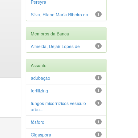
Pereyra
Silva, Eliane Maria Ribeiro da
1
Membros da Banca
Almeida, Dejair Lopes de
1
Assunto
adubação
1
fertilizing
1
fungos micorrízicos vesículo-
1
arbu...
fósforo
1
Gigaspora
1