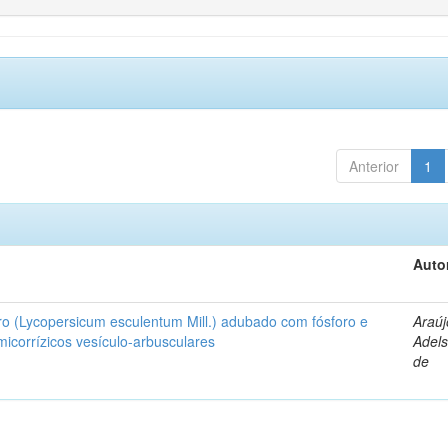
Anterior
1
Auto
ro (Lycopersicum esculentum Mill.) adubado com fósforo e
Araúj
icorrízicos vesículo-arbusculares
Adels
de