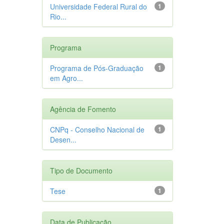
Universidade Federal Rural do
1
Rio...
Programa
Programa de Pós-Graduação
1
em Agro...
Agência de Fomento
CNPq - Conselho Nacional de
1
Desen...
Tipo de Documento
Tese
1
Data de Publicação