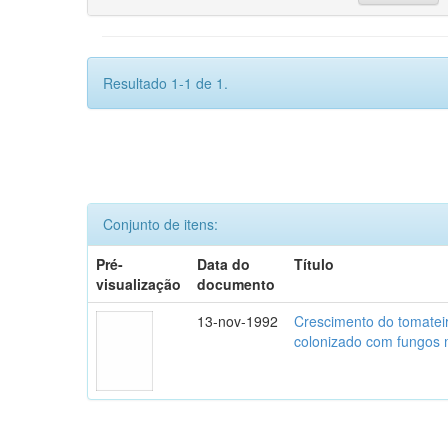
Resultado 1-1 de 1.
Conjunto de itens:
Pré-
Data do
Título
visualização
documento
13-nov-1992
Crescimento do tomatei
colonizado com fungos m