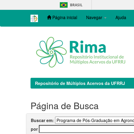
Skip
BRASIL
navigation
Página inicial
Navegar
Ajuda
Repositório de Múltiplos Acervos da UFRRJ
Página de Busca
Buscar em:
por