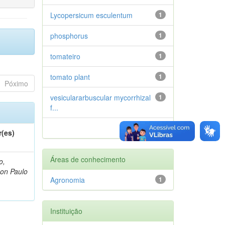
Lycopersicum esculentum
1
phosphorus
1
tomateiro
1
tomato plant
1
Póximo
vesiculararbuscular mycorrhizal
1
f...
próximo >
r(es)
Áreas de conhecimento
o,
on Paulo
Agronomia
1
Instituição