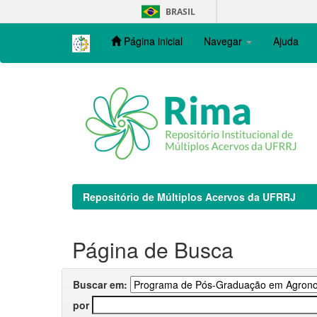
Skip
BRASIL
navigation
Página inicial
Navegar
Ajuda
Repositório de Múltiplos Acervos da UFRRJ
Página de Busca
Buscar em:
por