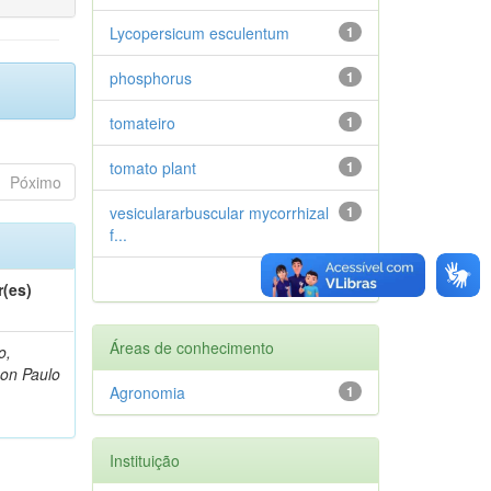
Lycopersicum esculentum
1
phosphorus
1
tomateiro
1
tomato plant
1
Póximo
vesiculararbuscular mycorrhizal
1
f...
próximo >
r(es)
Áreas de conhecimento
o,
on Paulo
Agronomia
1
Instituição