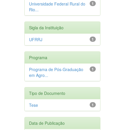
Universidade Federal Rural do
1
Rio...
Sigla da Instituição
UFRRJ
1
Programa
Programa de Pós-Graduação
1
em Agro...
Tipo de Documento
Tese
1
Data de Publicação