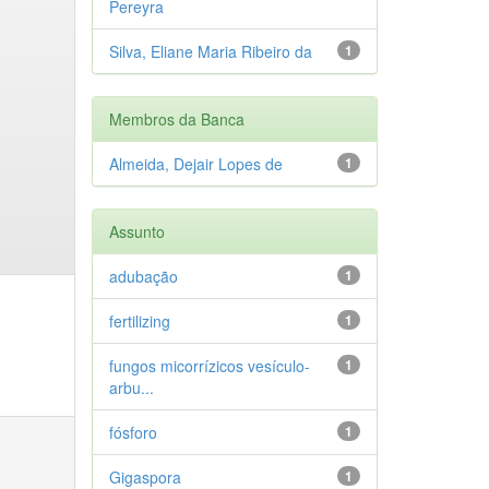
Pereyra
Silva, Eliane Maria Ribeiro da
1
Membros da Banca
Almeida, Dejair Lopes de
1
Assunto
adubação
1
fertilizing
1
fungos micorrízicos vesículo-
1
arbu...
fósforo
1
Gigaspora
1