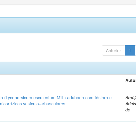
Anterior
1
Auto
ro (Lycopersicum esculentum Mill.) adubado com fósforo e
Araúj
icorrízicos vesículo-arbusculares
Adels
de