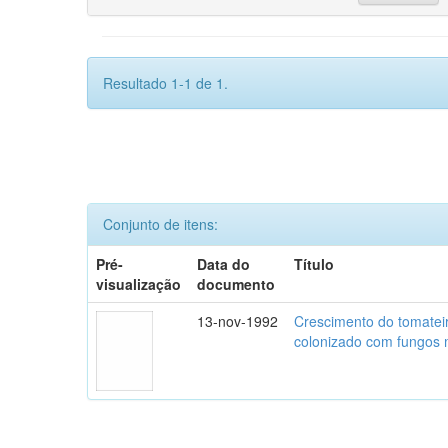
Resultado 1-1 de 1.
Conjunto de itens:
Pré-
Data do
Título
visualização
documento
13-nov-1992
Crescimento do tomatei
colonizado com fungos m