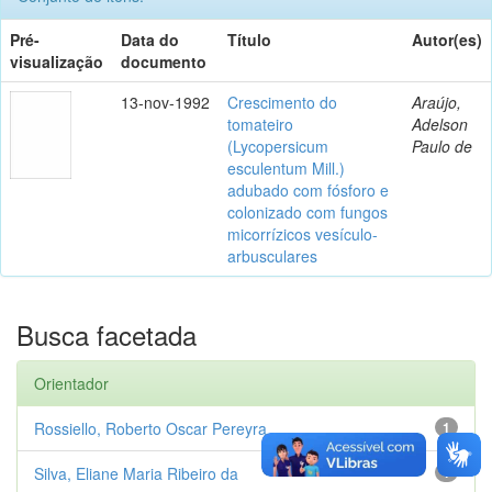
Pré-
Data do
Título
Autor(es)
visualização
documento
13-nov-1992
Crescimento do
Araújo,
tomateiro
Adelson
(Lycopersicum
Paulo de
esculentum Mill.)
adubado com fósforo e
colonizado com fungos
micorrízicos vesículo-
arbusculares
Busca facetada
Orientador
Rossiello, Roberto Oscar Pereyra
1
Silva, Eliane Maria Ribeiro da
1