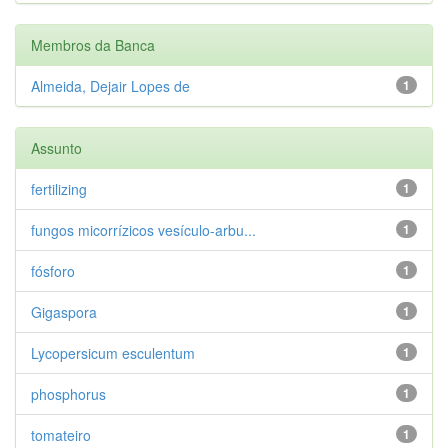
Membros da Banca
Almeida, Dejair Lopes de
1
Assunto
fertilizing
1
fungos micorrízicos vesículo-arbu...
1
fósforo
1
Gigaspora
1
Lycopersicum esculentum
1
phosphorus
1
tomateiro
1