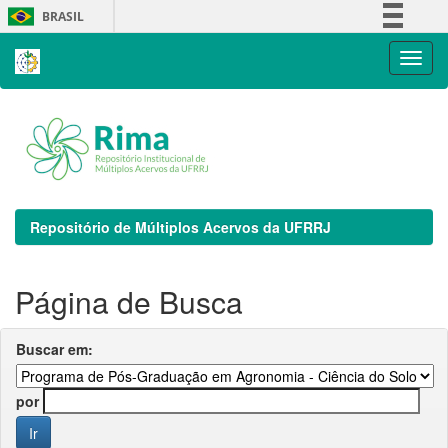
Skip
BRASIL
navigation
Simplifique!
Comunica BR
Participe
Acesso à informação
Legislação
Canais
Repositório de Múltiplos Acervos da UFRRJ
Página de Busca
Buscar em:
por