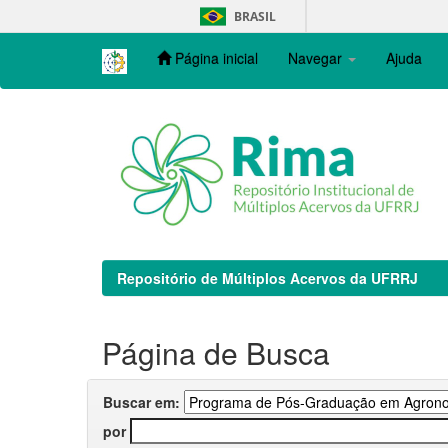
Skip
BRASIL
navigation
Página inicial
Navegar
Ajuda
Repositório de Múltiplos Acervos da UFRRJ
Página de Busca
Buscar em:
por