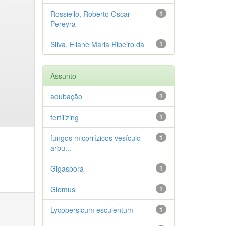
Rossiello, Roberto Oscar
1
Pereyra
Silva, Eliane Maria Ribeiro da
1
Assunto
adubação
1
fertilizing
1
fungos micorrízicos vesículo-
1
arbu...
Gigaspora
1
Glomus
1
Lycopersicum esculentum
1