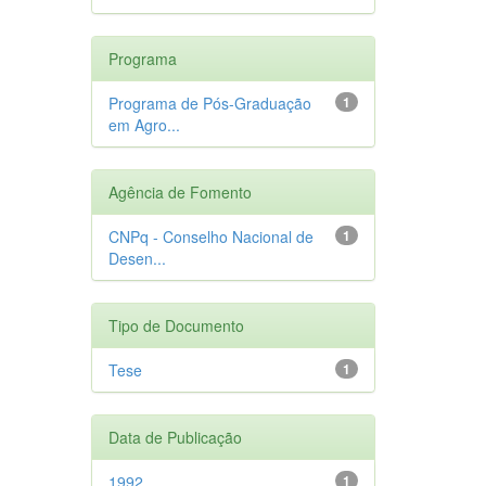
Programa
Programa de Pós-Graduação
1
em Agro...
Agência de Fomento
CNPq - Conselho Nacional de
1
Desen...
Tipo de Documento
Tese
1
Data de Publicação
1992
1