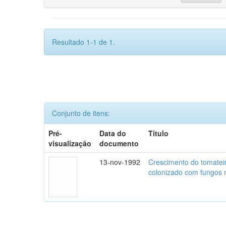
Resultado 1-1 de 1.
Conjunto de itens:
Pré-
Data do
Título
visualização
documento
13-nov-1992
Crescimento do tomatei
colonizado com fungos m