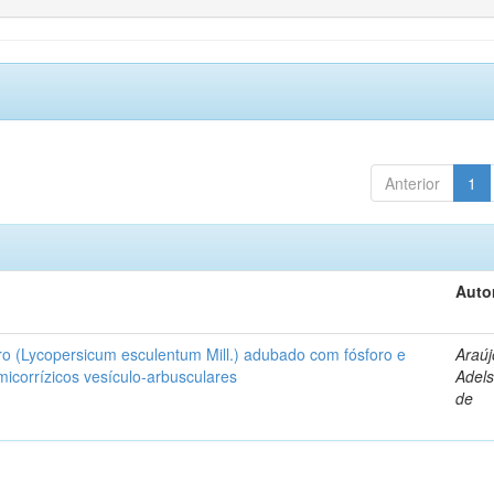
Anterior
1
Auto
ro (Lycopersicum esculentum Mill.) adubado com fósforo e
Araúj
icorrízicos vesículo-arbusculares
Adels
de