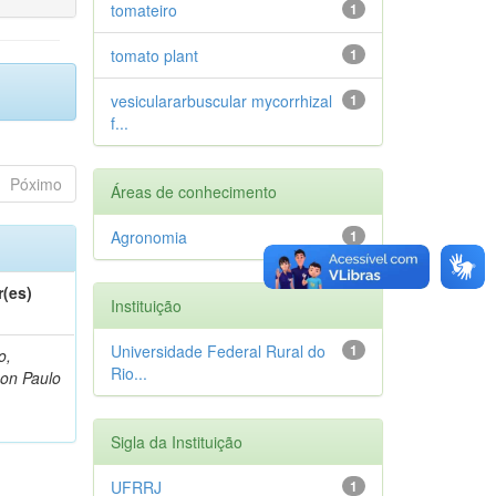
tomateiro
1
tomato plant
1
vesiculararbuscular mycorrhizal
1
f...
Póximo
Áreas de conhecimento
Agronomia
1
r(es)
Instituição
Universidade Federal Rural do
1
o,
Rio...
on Paulo
Sigla da Instituição
UFRRJ
1