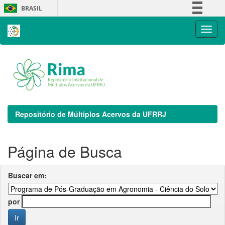
Skip
BRASIL
navigation
Simplifique!
Comunica BR
Participe
Acesso à informação
Legislação
Canais
Repositório de Múltiplos Acervos da UFRRJ
Página de Busca
Buscar em:
por