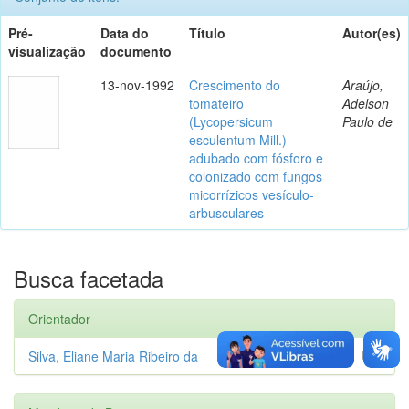
Pré-
Data do
Título
Autor(es)
visualização
documento
13-nov-1992
Crescimento do
Araújo,
tomateiro
Adelson
(Lycopersicum
Paulo de
esculentum Mill.)
adubado com fósforo e
colonizado com fungos
micorrízicos vesículo-
arbusculares
Busca facetada
Orientador
Silva, Eliane Maria Ribeiro da
1