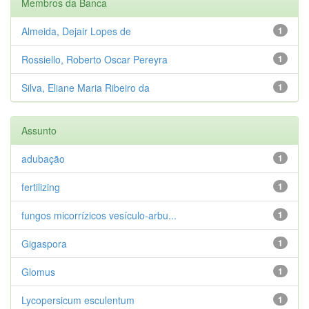
Membros da Banca
Almeida, Dejair Lopes de
1
Rossiello, Roberto Oscar Pereyra
1
Silva, Eliane Maria Ribeiro da
1
Assunto
adubação
1
fertilizing
1
fungos micorrízicos vesículo-arbu...
1
Gigaspora
1
Glomus
1
Lycopersicum esculentum
1