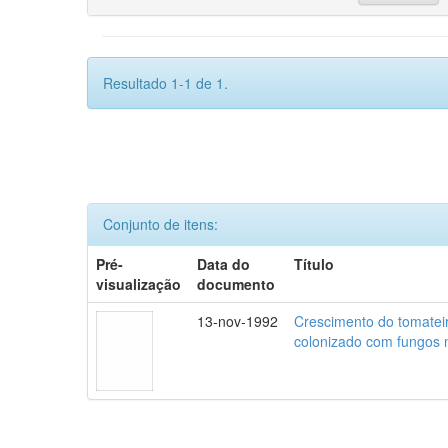
Resultado 1-1 de 1.
Conjunto de itens:
Pré-
Data do
Título
visualização
documento
13-nov-1992
Crescimento do tomatei
colonizado com fungos m