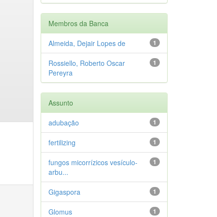
Membros da Banca
Almeida, Dejair Lopes de
1
Rossiello, Roberto Oscar
1
Pereyra
Assunto
adubação
1
fertilizing
1
fungos micorrízicos vesículo-
1
arbu...
Gigaspora
1
Glomus
1