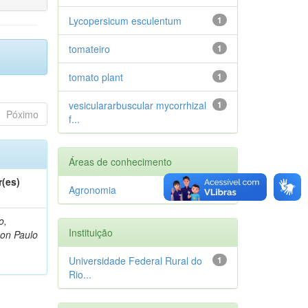
Lycopersicum esculentum
1
tomateiro
1
tomato plant
1
vesiculararbuscular mycorrhizal
1
Póximo
f...
Áreas de conhecimento
r(es)
Agronomia
1
o,
Instituição
on Paulo
Universidade Federal Rural do
1
Rio...