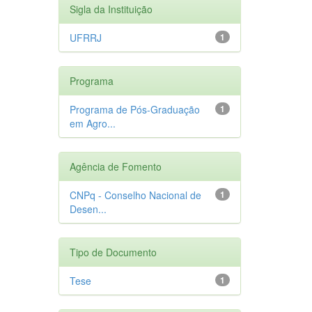
Sigla da Instituição
UFRRJ
1
Programa
Programa de Pós-Graduação
1
em Agro...
Agência de Fomento
CNPq - Conselho Nacional de
1
Desen...
Tipo de Documento
Tese
1