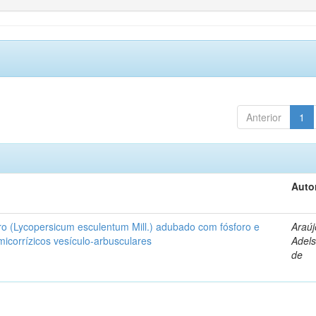
Anterior
1
Auto
ro (Lycopersicum esculentum Mill.) adubado com fósforo e
Araúj
icorrízicos vesículo-arbusculares
Adels
de