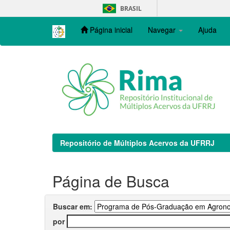
Skip
BRASIL
navigation
Página inicial
Navegar
Ajuda
Repositório de Múltiplos Acervos da UFRRJ
Página de Busca
Buscar em:
por