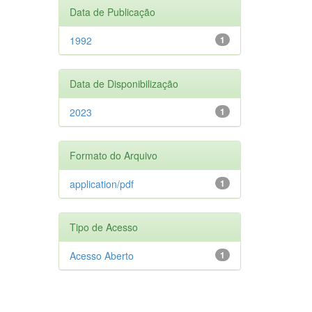
Data de Publicação
1992
1
Data de Disponibilização
2023
1
Formato do Arquivo
application/pdf
1
Tipo de Acesso
Acesso Aberto
1