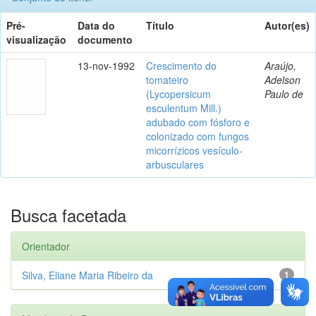
Pré-
Data do
Título
Autor(es)
visualização
documento
13-nov-1992
Crescimento do
Araújo,
tomateiro
Adelson
(Lycopersicum
Paulo de
esculentum Mill.)
adubado com fósforo e
colonizado com fungos
micorrízicos vesículo-
arbusculares
Busca facetada
Orientador
Silva, Eliane Maria Ribeiro da
1