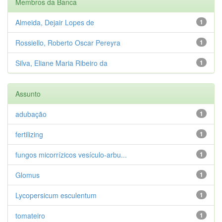
Membros da Banca
Almeida, Dejair Lopes de
1
Rossiello, Roberto Oscar Pereyra
1
Silva, Eliane Maria Ribeiro da
1
Assunto
adubação
1
fertilizing
1
fungos micorrízicos vesículo-arbu...
1
Glomus
1
Lycopersicum esculentum
1
tomateiro
1