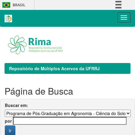
Skip
BRASIL
navigation
Simplifique!
Comunica BR
Participe
Acesso à informação
Legislação
Canais
Repositório de Múltiplos Acervos da UFRRJ
Página de Busca
Buscar em:
por