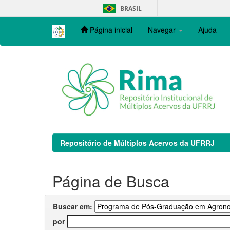
Skip
BRASIL
navigation
Página inicial
Navegar
Ajuda
Repositório de Múltiplos Acervos da UFRRJ
Página de Busca
Buscar em:
por