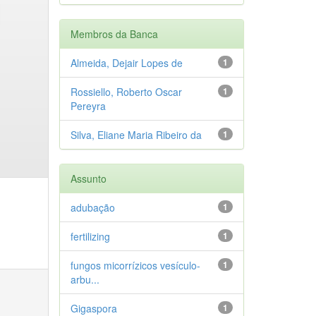
Membros da Banca
Almeida, Dejair Lopes de
1
Rossiello, Roberto Oscar
1
Pereyra
Silva, Eliane Maria Ribeiro da
1
Assunto
adubação
1
fertilizing
1
fungos micorrízicos vesículo-
1
arbu...
Gigaspora
1