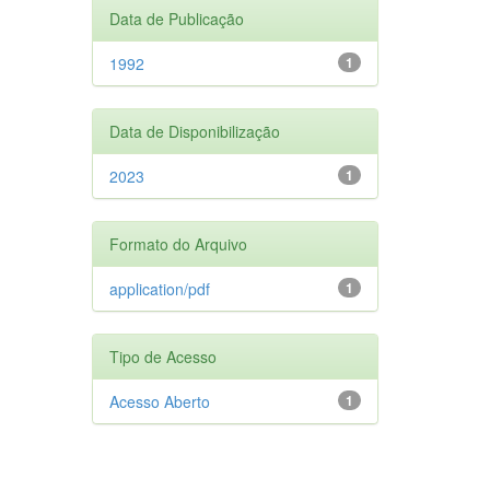
Data de Publicação
1992
1
Data de Disponibilização
2023
1
Formato do Arquivo
application/pdf
1
Tipo de Acesso
Acesso Aberto
1