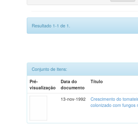
Resultado 1-1 de 1.
Conjunto de itens:
Pré-
Data do
Título
visualização
documento
13-nov-1992
Crescimento do tomatei
colonizado com fungos m