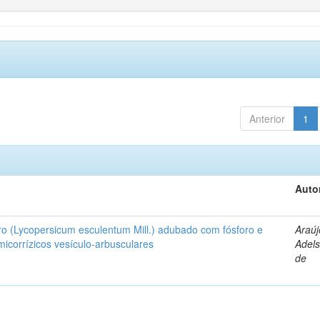
Anterior
1
Auto
ro (Lycopersicum esculentum Mill.) adubado com fósforo e
Araúj
icorrízicos vesículo-arbusculares
Adels
de