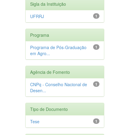
Sigla da Instituição
UFRRJ
1
Programa
Programa de Pós-Graduação
1
em Agro...
Agência de Fomento
CNPq - Conselho Nacional de
1
Desen...
Tipo de Documento
Tese
1