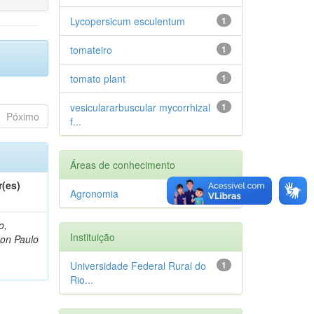
Lycopersicum esculentum
1
tomateiro
1
tomato plant
1
vesiculararbuscular mycorrhizal
1
Póximo
f...
Áreas de conhecimento
r(es)
Agronomia
1
o,
Instituição
on Paulo
Universidade Federal Rural do
1
Rio...