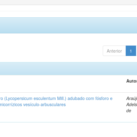
Anterior
1
Auto
ro (Lycopersicum esculentum Mill.) adubado com fósforo e
Araúj
icorrízicos vesículo-arbusculares
Adels
de