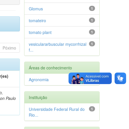
Glomus
1
tomateiro
1
tomato plant
1
vesiculararbuscular mycorrhizal
1
Póximo
f...
Áreas de conhecimento
r(es)
Agronomia
1
o,
Instituição
on Paulo
Universidade Federal Rural do
1
Rio...