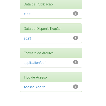
Data de Publicação
1992
1
Data de Disponibilização
2023
1
Formato do Arquivo
application/pdf
1
Tipo de Acesso
Acesso Aberto
1