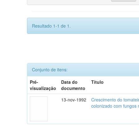
Resultado 1-1 de 1.
Conjunto de itens:
Pré-
Data do
Título
visualização
documento
13-nov-1992
Crescimento do tomatei
colonizado com fungos m