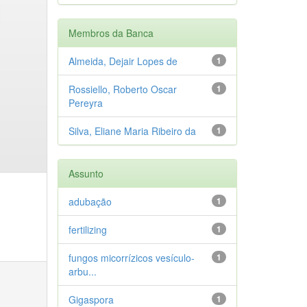
Membros da Banca
Almeida, Dejair Lopes de
1
Rossiello, Roberto Oscar
1
Pereyra
Silva, Eliane Maria Ribeiro da
1
Assunto
adubação
1
fertilizing
1
fungos micorrízicos vesículo-
1
arbu...
Gigaspora
1