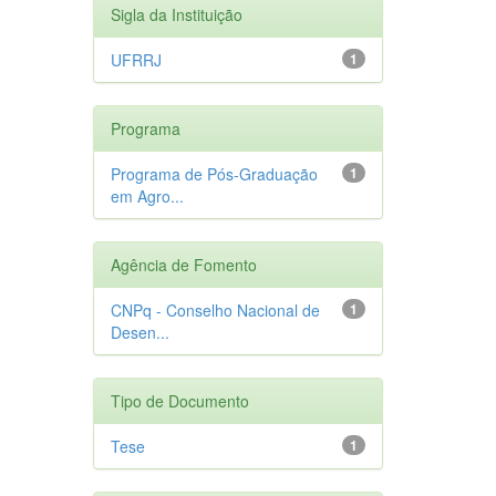
Sigla da Instituição
UFRRJ
1
Programa
Programa de Pós-Graduação
1
em Agro...
Agência de Fomento
CNPq - Conselho Nacional de
1
Desen...
Tipo de Documento
Tese
1