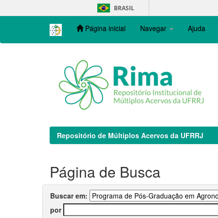
Skip
BRASIL
navigation
Página inicial
Navegar
Ajuda
Repositório de Múltiplos Acervos da UFRRJ
Página de Busca
Buscar em:
por