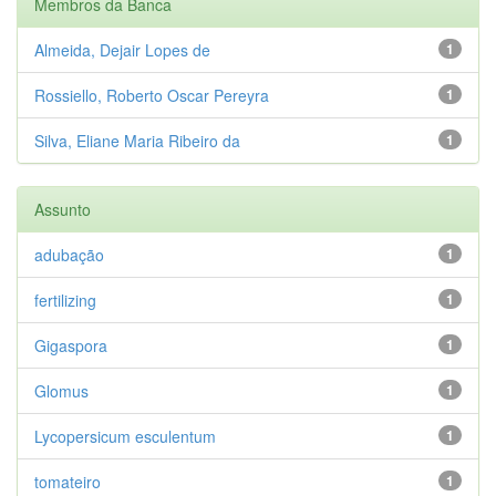
Membros da Banca
Almeida, Dejair Lopes de
1
Rossiello, Roberto Oscar Pereyra
1
Silva, Eliane Maria Ribeiro da
1
Assunto
adubação
1
fertilizing
1
Gigaspora
1
Glomus
1
Lycopersicum esculentum
1
tomateiro
1