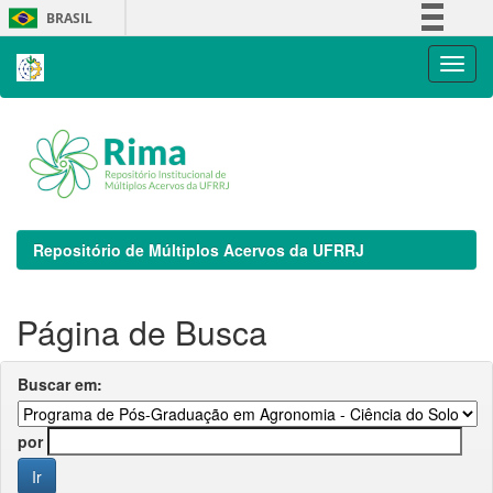
Skip
BRASIL
navigation
Simplifique!
Comunica BR
Participe
Acesso à informação
Legislação
Canais
Repositório de Múltiplos Acervos da UFRRJ
Página de Busca
Buscar em:
por