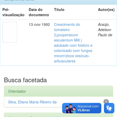
Pré-
Data do
Título
Autor(es)
visualização
documento
13-nov-1992
Crescimento do
Araújo,
tomateiro
Adelson
(Lycopersicum
Paulo de
esculentum Mill.)
adubado com fósforo e
colonizado com fungos
micorrízicos vesículo-
arbusculares
Busca facetada
Orientador
Silva, Eliane Maria Ribeiro da
1