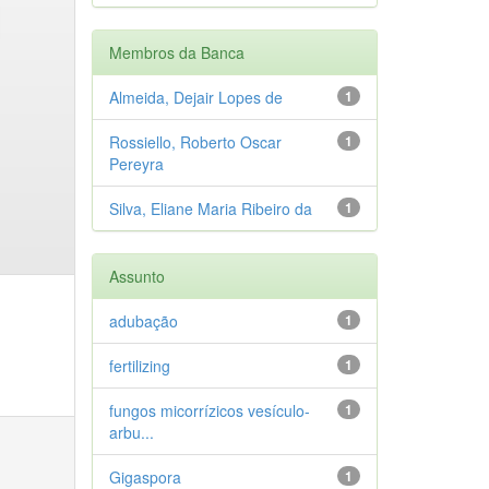
Membros da Banca
Almeida, Dejair Lopes de
1
Rossiello, Roberto Oscar
1
Pereyra
Silva, Eliane Maria Ribeiro da
1
Assunto
adubação
1
fertilizing
1
fungos micorrízicos vesículo-
1
arbu...
Gigaspora
1