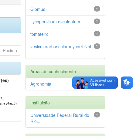
Glomus
1
Lycopersicum esculentum
1
tomateiro
1
vesiculararbuscular mycorrhizal
1
Póximo
f...
Áreas de conhecimento
r(es)
Agronomia
1
o,
Instituição
on Paulo
Universidade Federal Rural do
1
Rio...