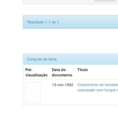
Resultado 1-1 de 1.
Conjunto de itens:
Pré-
Data do
Título
visualização
documento
13-nov-1992
Crescimento do tomatei
colonizado com fungos m