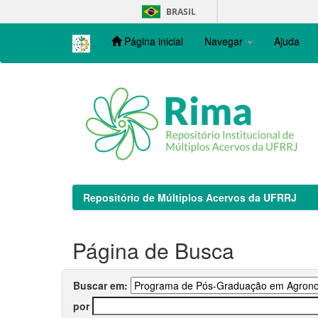
Skip
BRASIL
navigation
Página inicial
Navegar
Ajuda
Repositório de Múltiplos Acervos da UFRRJ
Página de Busca
Buscar em:
por