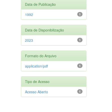
Data de Publicação
1992
1
Data de Disponibilização
2023
1
Formato do Arquivo
application/pdf
1
Tipo de Acesso
Acesso Aberto
1