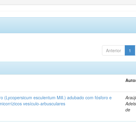
Anterior
1
Auto
ro (Lycopersicum esculentum Mill.) adubado com fósforo e
Araúj
icorrízicos vesículo-arbusculares
Adels
de