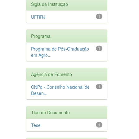
Sigla da Instituição
UFRRJ
1
Programa
Programa de Pós-Graduação
1
em Agro...
Agência de Fomento
CNPq - Conselho Nacional de
1
Desen...
Tipo de Documento
Tese
1