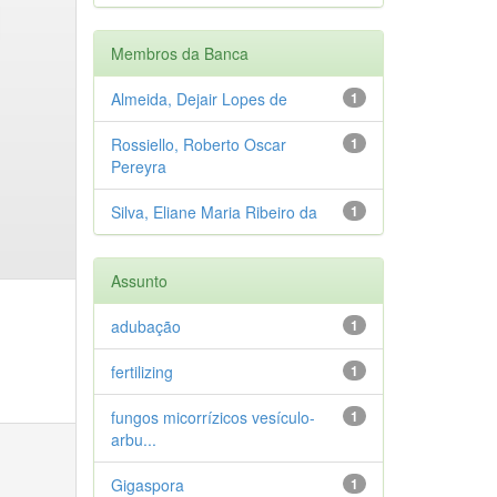
Membros da Banca
Almeida, Dejair Lopes de
1
Rossiello, Roberto Oscar
1
Pereyra
Silva, Eliane Maria Ribeiro da
1
Assunto
adubação
1
fertilizing
1
fungos micorrízicos vesículo-
1
arbu...
Gigaspora
1