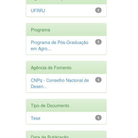
UFRRJ
1
Programa
Programa de Pós-Graduação
1
em Agro...
Agência de Fomento
CNPq - Conselho Nacional de
1
Desen...
Tipo de Documento
Tese
1
Data de Publicação