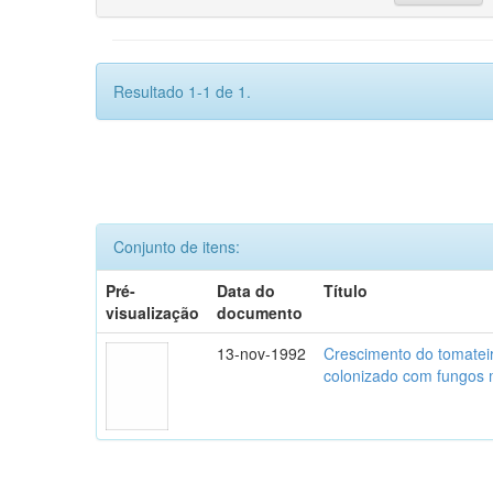
Resultado 1-1 de 1.
Conjunto de itens:
Pré-
Data do
Título
visualização
documento
13-nov-1992
Crescimento do tomatei
colonizado com fungos m