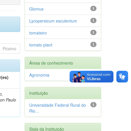
Glomus
1
Lycopersicum esculentum
1
tomateiro
1
tomato plant
1
Póximo
Áreas de conhecimento
Agronomia
1
r(es)
Instituição
o,
on Paulo
Universidade Federal Rural do
1
Rio...
Sigla da Instituição