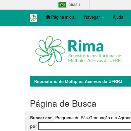
Skip
BRASIL
navigation
Página inicial
Navegar
Ajuda
Repositório de Múltiplos Acervos da UFRRJ
Página de Busca
Buscar em:
por