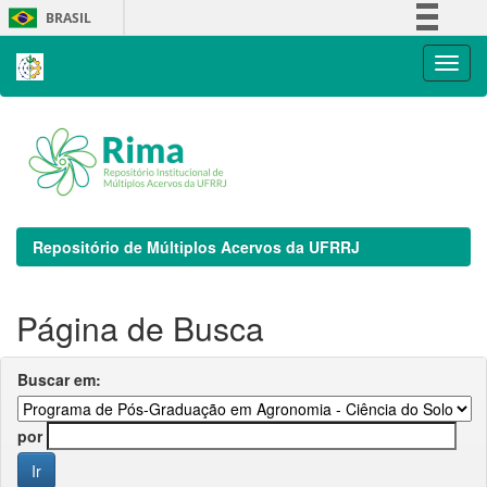
Skip
BRASIL
navigation
Simplifique!
Comunica BR
Participe
Acesso à informação
Legislação
Canais
Repositório de Múltiplos Acervos da UFRRJ
Página de Busca
Buscar em:
por