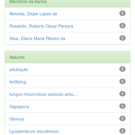
Membros da Banca
Almeida, Dejair Lopes de
1
Rossiello, Roberto Oscar Pereyra
1
Silva, Eliane Maria Ribeiro da
1
Assunto
adubação
1
fertilizing
1
fungos micorrízicos vesículo-arbu...
1
Gigaspora
1
Glomus
1
Lycopersicum esculentum
1