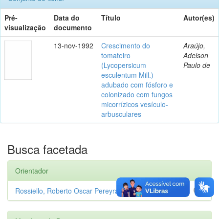
Pré-
Data do
Título
Autor(es)
visualização
documento
13-nov-1992
Crescimento do
Araújo,
tomateiro
Adelson
(Lycopersicum
Paulo de
esculentum Mill.)
adubado com fósforo e
colonizado com fungos
micorrízicos vesículo-
arbusculares
Busca facetada
Orientador
Rossiello, Roberto Oscar Pereyra
1