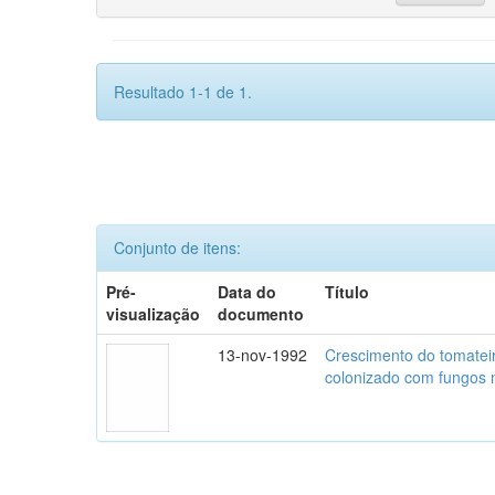
Resultado 1-1 de 1.
Conjunto de itens:
Pré-
Data do
Título
visualização
documento
13-nov-1992
Crescimento do tomatei
colonizado com fungos m