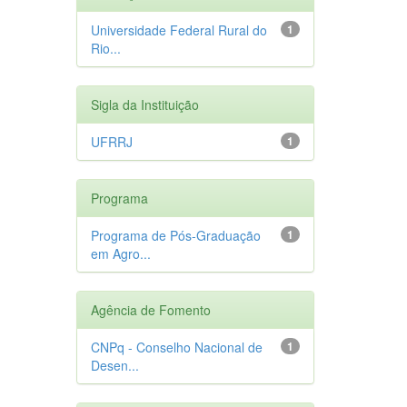
Universidade Federal Rural do
1
Rio...
Sigla da Instituição
UFRRJ
1
Programa
Programa de Pós-Graduação
1
em Agro...
Agência de Fomento
CNPq - Conselho Nacional de
1
Desen...