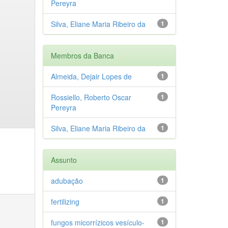
Pereyra
Silva, Eliane Maria Ribeiro da
1
Membros da Banca
Almeida, Dejair Lopes de
1
Rossiello, Roberto Oscar
1
Pereyra
Silva, Eliane Maria Ribeiro da
1
Assunto
adubação
1
fertilizing
1
fungos micorrízicos vesículo-
1