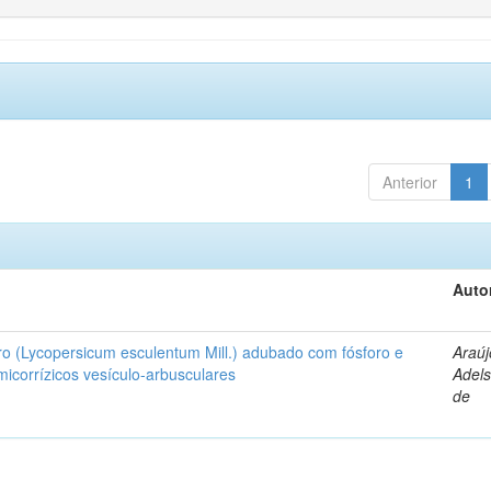
Anterior
1
Auto
ro (Lycopersicum esculentum Mill.) adubado com fósforo e
Araúj
icorrízicos vesículo-arbusculares
Adels
de