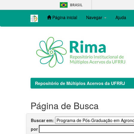
Skip
BRASIL
navigation
Página inicial
Navegar
Ajuda
Repositório de Múltiplos Acervos da UFRRJ
Página de Busca
Buscar em:
por