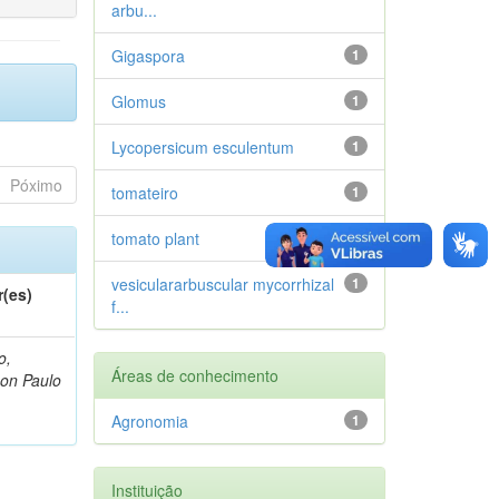
arbu...
Gigaspora
1
Glomus
1
Lycopersicum esculentum
1
Póximo
tomateiro
1
tomato plant
1
vesiculararbuscular mycorrhizal
1
r(es)
f...
o,
Áreas de conhecimento
on Paulo
Agronomia
1
Instituição