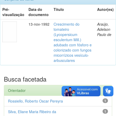
Pré-
Data do
Título
Autor(es)
visualização
documento
13-nov-1992
Crescimento do
Araújo,
tomateiro
Adelson
(Lycopersicum
Paulo de
esculentum Mill.)
adubado com fósforo e
colonizado com fungos
micorrízicos vesículo-
arbusculares
Busca facetada
Orientador
Rossiello, Roberto Oscar Pereyra
1
Silva, Eliane Maria Ribeiro da
1