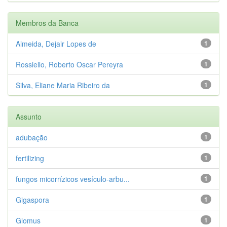
Membros da Banca
Almeida, Dejair Lopes de
1
Rossiello, Roberto Oscar Pereyra
1
Silva, Eliane Maria Ribeiro da
1
Assunto
adubação
1
fertilizing
1
fungos micorrízicos vesículo-arbu...
1
Gigaspora
1
Glomus
1