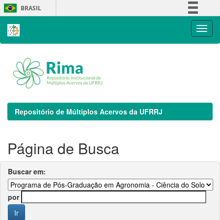
Skip
BRASIL
navigation
Simplifique!
Comunica BR
Participe
Acesso à informação
Legislação
Canais
Repositório de Múltiplos Acervos da UFRRJ
Página de Busca
Buscar em:
por