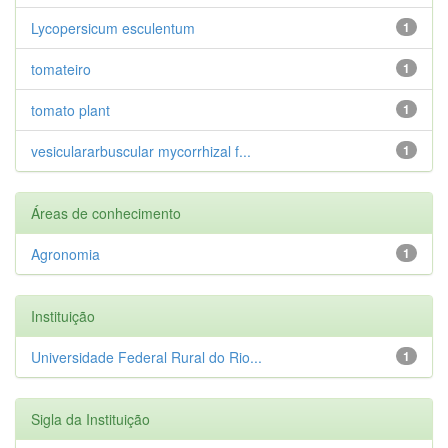
Lycopersicum esculentum
1
tomateiro
1
tomato plant
1
vesiculararbuscular mycorrhizal f...
1
Áreas de conhecimento
Agronomia
1
Instituição
Universidade Federal Rural do Rio...
1
Sigla da Instituição