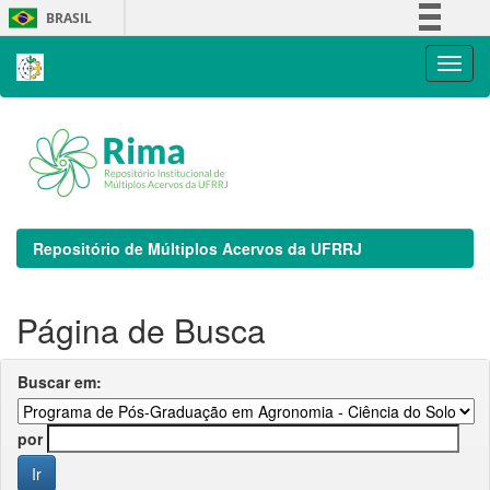
Skip
BRASIL
navigation
Simplifique!
Comunica BR
Participe
Acesso à informação
Legislação
Canais
Repositório de Múltiplos Acervos da UFRRJ
Página de Busca
Buscar em:
por