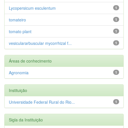
Lycopersicum esculentum
1
tomateiro
1
tomato plant
1
vesiculararbuscular mycorrhizal f...
1
Áreas de conhecimento
Agronomia
1
Instituição
Universidade Federal Rural do Rio...
1
Sigla da Instituição