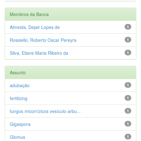
Membros da Banca
Almeida, Dejair Lopes de
1
Rossiello, Roberto Oscar Pereyra
1
Silva, Eliane Maria Ribeiro da
1
Assunto
adubação
1
fertilizing
1
fungos micorrízicos vesículo-arbu...
1
Gigaspora
1
Glomus
1