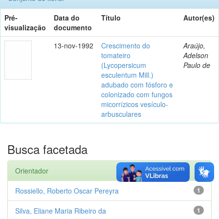
Pré-
Data do
Título
Autor(es)
visualização
documento
13-nov-1992
Crescimento do
Araújo,
tomateiro
Adelson
(Lycopersicum
Paulo de
esculentum Mill.)
adubado com fósforo e
colonizado com fungos
micorrízicos vesículo-
arbusculares
Busca facetada
Orientador
Rossiello, Roberto Oscar Pereyra
1
Silva, Eliane Maria Ribeiro da
1