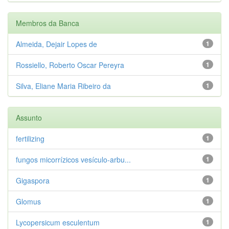
Membros da Banca
Almeida, Dejair Lopes de
1
Rossiello, Roberto Oscar Pereyra
1
Silva, Eliane Maria Ribeiro da
1
Assunto
fertilizing
1
fungos micorrízicos vesículo-arbu...
1
Gigaspora
1
Glomus
1
Lycopersicum esculentum
1