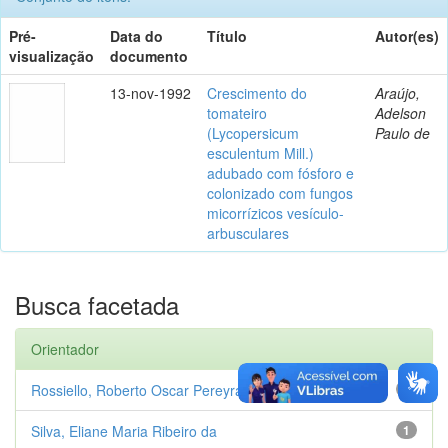
Pré-
Data do
Título
Autor(es)
visualização
documento
13-nov-1992
Crescimento do
Araújo,
tomateiro
Adelson
(Lycopersicum
Paulo de
esculentum Mill.)
adubado com fósforo e
colonizado com fungos
micorrízicos vesículo-
arbusculares
Busca facetada
Orientador
Rossiello, Roberto Oscar Pereyra
1
Silva, Eliane Maria Ribeiro da
1