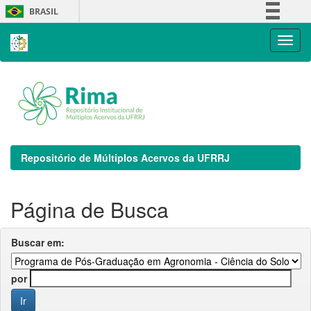
Skip
BRASIL
navigation
Simplifique!
Comunica BR
Participe
Acesso à informação
Legislação
Canais
Repositório de Múltiplos Acervos da UFRRJ
Página de Busca
Buscar em:
por