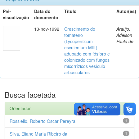
Pré-
Data do
Título
Autor(es)
visualização
documento
13-nov-1992
Crescimento do
Araújo,
tomateiro
Adelson
(Lycopersicum
Paulo de
esculentum Mill.)
adubado com fósforo e
colonizado com fungos
micorrízicos vesículo-
arbusculares
Busca facetada
Orientador
Rossiello, Roberto Oscar Pereyra
1
Silva, Eliane Maria Ribeiro da
1