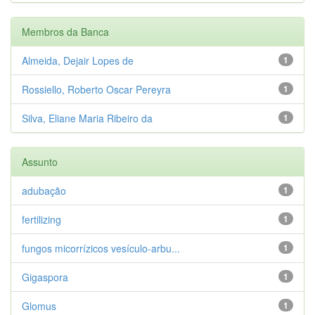
Membros da Banca
Almeida, Dejair Lopes de
1
Rossiello, Roberto Oscar Pereyra
1
Silva, Eliane Maria Ribeiro da
1
Assunto
adubação
1
fertilizing
1
fungos micorrízicos vesículo-arbu...
1
Gigaspora
1
Glomus
1