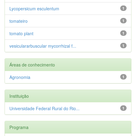
Lycopersicum esculentum
1
tomateiro
1
tomato plant
1
vesiculararbuscular mycorrhizal f...
1
Áreas de conhecimento
Agronomia
1
Instituição
Universidade Federal Rural do Rio...
1
Programa