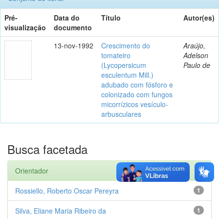
Pré-
Data do
Título
Autor(es)
visualização
documento
13-nov-1992
Crescimento do
Araújo,
tomateiro
Adelson
(Lycopersicum
Paulo de
esculentum Mill.)
adubado com fósforo e
colonizado com fungos
micorrízicos vesículo-
arbusculares
Busca facetada
Orientador
Rossiello, Roberto Oscar Pereyra
1
Silva, Eliane Maria Ribeiro da
1