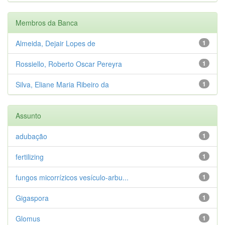
Membros da Banca
Almeida, Dejair Lopes de
1
Rossiello, Roberto Oscar Pereyra
1
Silva, Eliane Maria Ribeiro da
1
Assunto
adubação
1
fertilizing
1
fungos micorrízicos vesículo-arbu...
1
Gigaspora
1
Glomus
1