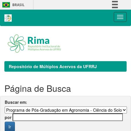
Skip
BRASIL
navigation
Simplifique!
Comunica BR
Participe
Acesso à informação
Legislação
Canais
Repositório de Múltiplos Acervos da UFRRJ
Página de Busca
Buscar em:
por