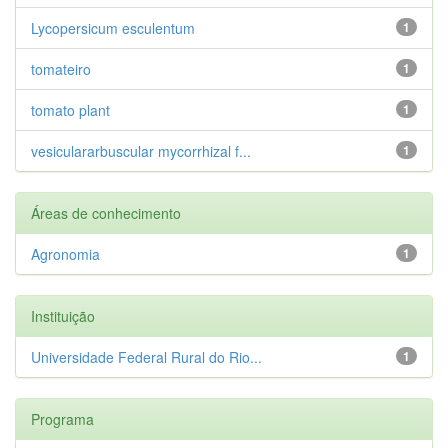
Lycopersicum esculentum
1
tomateiro
1
tomato plant
1
vesiculararbuscular mycorrhizal f...
1
Áreas de conhecimento
Agronomia
1
Instituição
Universidade Federal Rural do Rio...
1
Programa