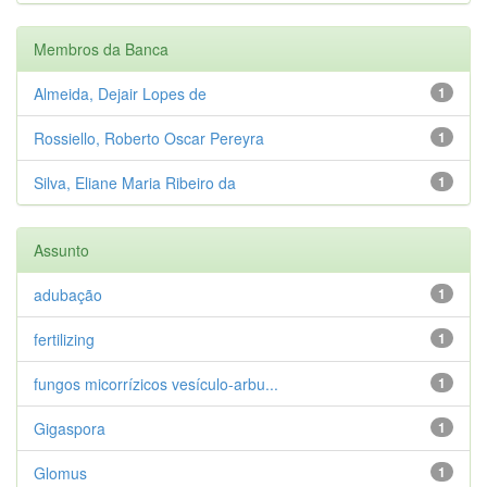
Membros da Banca
Almeida, Dejair Lopes de
1
Rossiello, Roberto Oscar Pereyra
1
Silva, Eliane Maria Ribeiro da
1
Assunto
adubação
1
fertilizing
1
fungos micorrízicos vesículo-arbu...
1
Gigaspora
1
Glomus
1