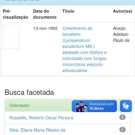
Pré-
Data do
Título
Autor(es)
visualização
documento
13-nov-1992
Crescimento do
Araújo,
tomateiro
Adelson
(Lycopersicum
Paulo de
esculentum Mill.)
adubado com fósforo e
colonizado com fungos
micorrízicos vesículo-
arbusculares
Busca facetada
Orientador
Rossiello, Roberto Oscar Pereyra
1
Silva, Eliane Maria Ribeiro da
1