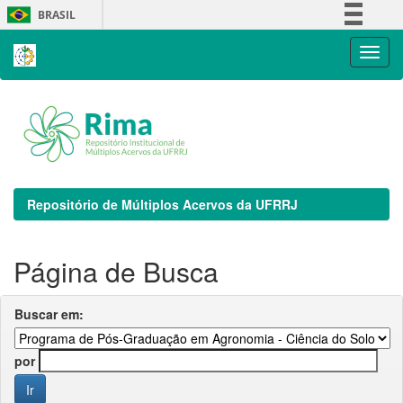
Skip
BRASIL
navigation
Simplifique!
Comunica BR
Participe
Acesso à informação
Legislação
Canais
Repositório de Múltiplos Acervos da UFRRJ
Página de Busca
Buscar em:
por