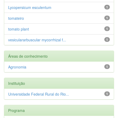
Lycopersicum esculentum
1
tomateiro
1
tomato plant
1
vesiculararbuscular mycorrhizal f...
1
Áreas de conhecimento
Agronomia
1
Instituição
Universidade Federal Rural do Rio...
1
Programa