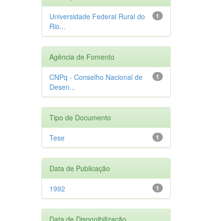
Universidade Federal Rural do
1
Rio...
Agência de Fomento
CNPq - Conselho Nacional de
1
Desen...
Tipo de Documento
Tese
1
Data de Publicação
1992
1
Data de Disponibilização