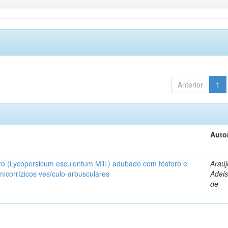
Anterior
1
Auto
ro (Lycopersicum esculentum Mill.) adubado com fósforo e
Araúj
icorrízicos vesículo-arbusculares
Adels
de