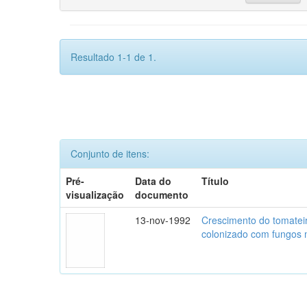
Resultado 1-1 de 1.
Conjunto de itens:
Pré-
Data do
Título
visualização
documento
13-nov-1992
Crescimento do tomatei
colonizado com fungos m