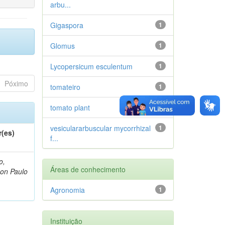
arbu...
Gigaspora
1
Glomus
1
Lycopersicum esculentum
1
Póximo
tomateiro
1
tomato plant
1
vesiculararbuscular mycorrhizal
1
r(es)
f...
o,
Áreas de conhecimento
on Paulo
Agronomia
1
Instituição