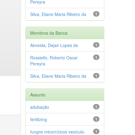
Pereyra
Silva, Eliane Maria Ribeiro da
1
Membros da Banca
Almeida, Dejair Lopes de
1
Rossiello, Roberto Oscar
1
Pereyra
Silva, Eliane Maria Ribeiro da
1
Assunto
adubação
1
fertilizing
1
fungos micorrízicos vesículo-
1