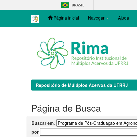
Skip
BRASIL
navigation
Página inicial
Navegar
Ajuda
Repositório de Múltiplos Acervos da UFRRJ
Página de Busca
Buscar em:
por