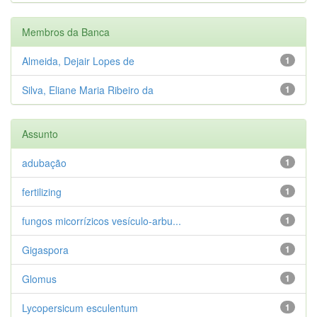
Membros da Banca
Almeida, Dejair Lopes de
1
Silva, Eliane Maria Ribeiro da
1
Assunto
adubação
1
fertilizing
1
fungos micorrízicos vesículo-arbu...
1
Gigaspora
1
Glomus
1
Lycopersicum esculentum
1