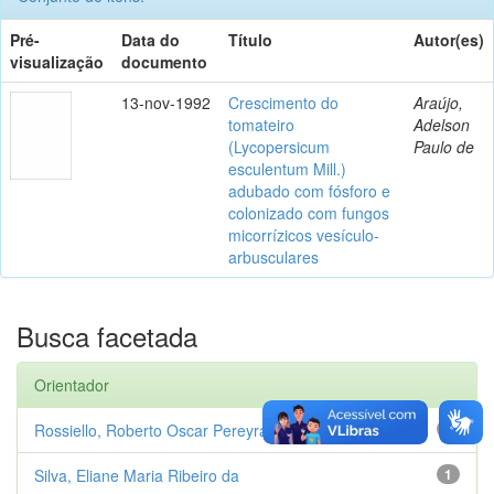
Pré-
Data do
Título
Autor(es)
visualização
documento
13-nov-1992
Crescimento do
Araújo,
tomateiro
Adelson
(Lycopersicum
Paulo de
esculentum Mill.)
adubado com fósforo e
colonizado com fungos
micorrízicos vesículo-
arbusculares
Busca facetada
Orientador
Rossiello, Roberto Oscar Pereyra
1
Silva, Eliane Maria Ribeiro da
1