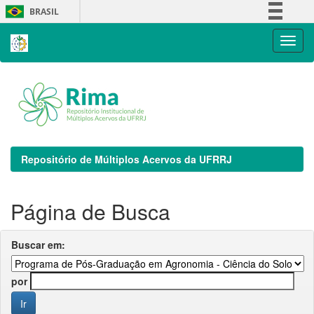
Skip
BRASIL
navigation
Simplifique!
Comunica BR
Participe
Acesso à informação
Legislação
Canais
Repositório de Múltiplos Acervos da UFRRJ
Página de Busca
Buscar em:
por