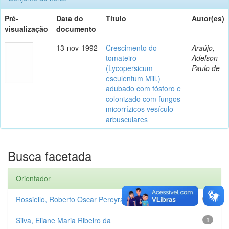
Pré-
Data do
Título
Autor(es)
visualização
documento
13-nov-1992
Crescimento do
Araújo,
tomateiro
Adelson
(Lycopersicum
Paulo de
esculentum Mill.)
adubado com fósforo e
colonizado com fungos
micorrízicos vesículo-
arbusculares
Busca facetada
Orientador
Rossiello, Roberto Oscar Pereyra
1
Silva, Eliane Maria Ribeiro da
1