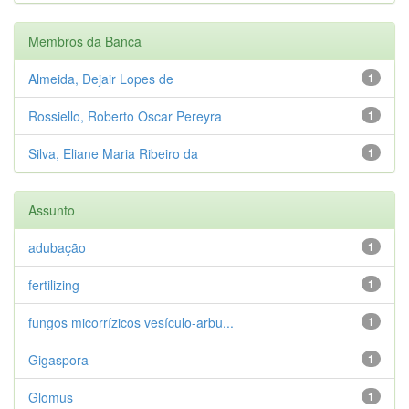
Membros da Banca
Almeida, Dejair Lopes de
1
Rossiello, Roberto Oscar Pereyra
1
Silva, Eliane Maria Ribeiro da
1
Assunto
adubação
1
fertilizing
1
fungos micorrízicos vesículo-arbu...
1
Gigaspora
1
Glomus
1