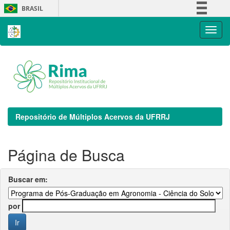
Skip
BRASIL
navigation
Simplifique!
Comunica BR
Participe
Acesso à informação
Legislação
Canais
Repositório de Múltiplos Acervos da UFRRJ
Página de Busca
Buscar em:
por