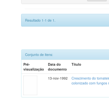
Resultado 1-1 de 1.
Conjunto de itens:
Pré-
Data do
Título
visualização
documento
13-nov-1992
Crescimento do tomatei
colonizado com fungos m