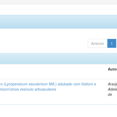
Anterior
1
Auto
ro (Lycopersicum esculentum Mill.) adubado com fósforo e
Araúj
icorrízicos vesículo-arbusculares
Adels
de