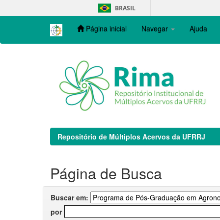
Skip
BRASIL
navigation
Página inicial
Navegar
Ajuda
Repositório de Múltiplos Acervos da UFRRJ
Página de Busca
Buscar em:
por