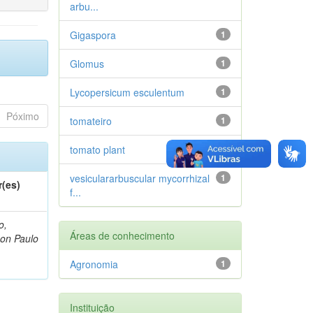
arbu...
Gigaspora
1
Glomus
1
Lycopersicum esculentum
1
Póximo
tomateiro
1
tomato plant
1
vesiculararbuscular mycorrhizal
1
r(es)
f...
o,
Áreas de conhecimento
on Paulo
Agronomia
1
Instituição