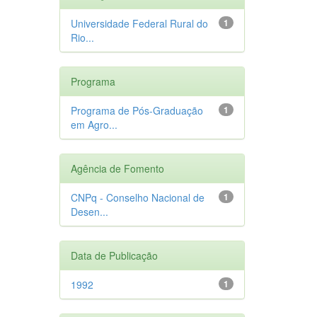
Universidade Federal Rural do
1
Rio...
Programa
Programa de Pós-Graduação
1
em Agro...
Agência de Fomento
CNPq - Conselho Nacional de
1
Desen...
Data de Publicação
1992
1