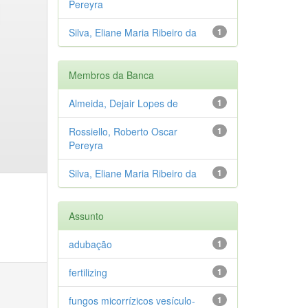
Pereyra
Silva, Eliane Maria Ribeiro da
1
Membros da Banca
Almeida, Dejair Lopes de
1
Rossiello, Roberto Oscar
1
Pereyra
Silva, Eliane Maria Ribeiro da
1
Assunto
adubação
1
fertilizing
1
fungos micorrízicos vesículo-
1