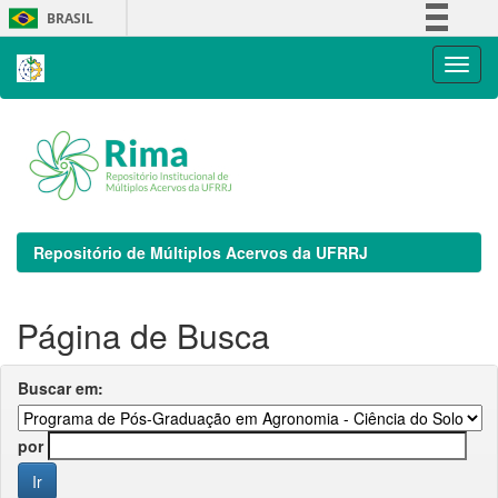
Skip
BRASIL
navigation
Simplifique!
Comunica BR
Participe
Acesso à informação
Legislação
Canais
Repositório de Múltiplos Acervos da UFRRJ
Página de Busca
Buscar em:
por