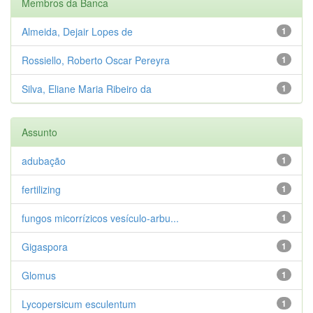
Membros da Banca
Almeida, Dejair Lopes de
1
Rossiello, Roberto Oscar Pereyra
1
Silva, Eliane Maria Ribeiro da
1
Assunto
adubação
1
fertilizing
1
fungos micorrízicos vesículo-arbu...
1
Gigaspora
1
Glomus
1
Lycopersicum esculentum
1