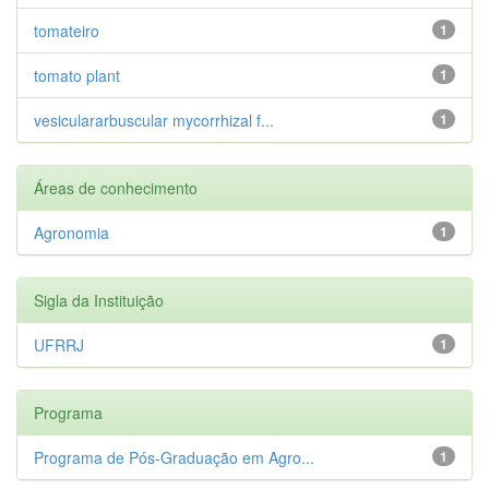
tomateiro
1
tomato plant
1
vesiculararbuscular mycorrhizal f...
1
Áreas de conhecimento
Agronomia
1
Sigla da Instituição
UFRRJ
1
Programa
Programa de Pós-Graduação em Agro...
1