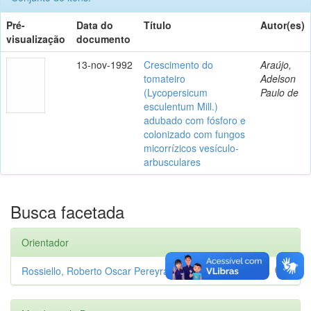
Pré-
Data do
Título
Autor(es)
visualização
documento
13-nov-1992
Crescimento do
Araújo,
tomateiro
Adelson
(Lycopersicum
Paulo de
esculentum Mill.)
adubado com fósforo e
colonizado com fungos
micorrízicos vesículo-
arbusculares
Busca facetada
Orientador
Rossiello, Roberto Oscar Pereyra
1