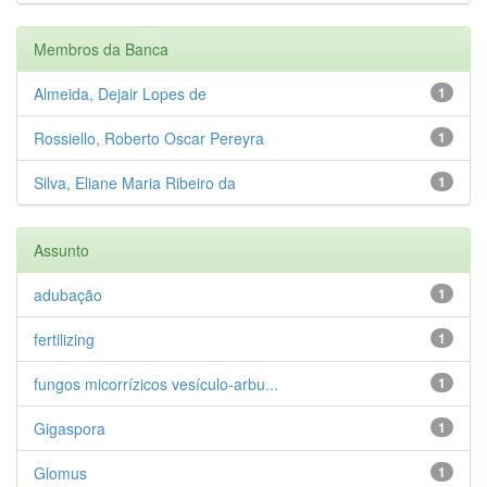
Membros da Banca
Almeida, Dejair Lopes de
1
Rossiello, Roberto Oscar Pereyra
1
Silva, Eliane Maria Ribeiro da
1
Assunto
adubação
1
fertilizing
1
fungos micorrízicos vesículo-arbu...
1
Gigaspora
1
Glomus
1