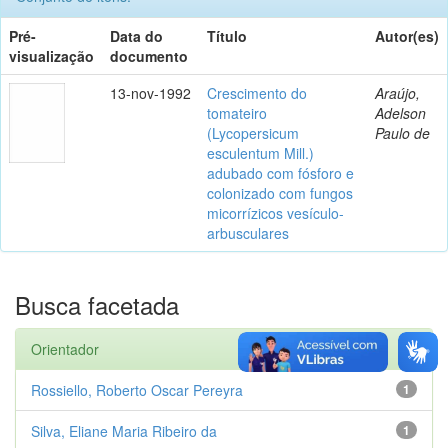
Pré-
Data do
Título
Autor(es)
visualização
documento
13-nov-1992
Crescimento do
Araújo,
tomateiro
Adelson
(Lycopersicum
Paulo de
esculentum Mill.)
adubado com fósforo e
colonizado com fungos
micorrízicos vesículo-
arbusculares
Busca facetada
Orientador
Rossiello, Roberto Oscar Pereyra
1
Silva, Eliane Maria Ribeiro da
1