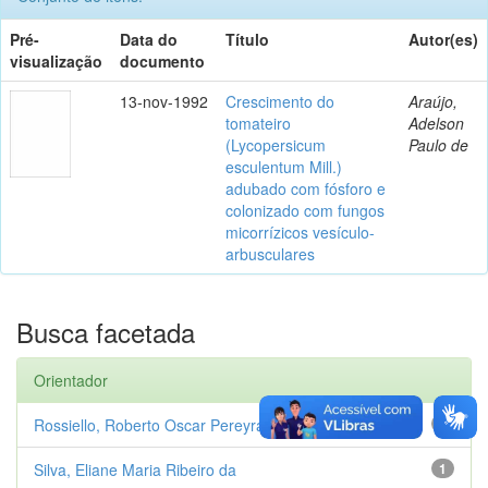
Pré-
Data do
Título
Autor(es)
visualização
documento
13-nov-1992
Crescimento do
Araújo,
tomateiro
Adelson
(Lycopersicum
Paulo de
esculentum Mill.)
adubado com fósforo e
colonizado com fungos
micorrízicos vesículo-
arbusculares
Busca facetada
Orientador
Rossiello, Roberto Oscar Pereyra
1
Silva, Eliane Maria Ribeiro da
1