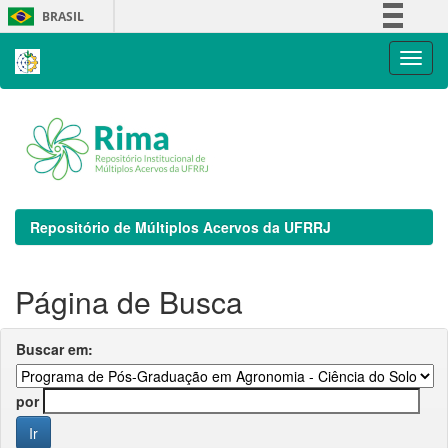
Skip
BRASIL
navigation
Simplifique!
Comunica BR
Participe
Acesso à informação
Legislação
Canais
Repositório de Múltiplos Acervos da UFRRJ
Página de Busca
Buscar em:
por