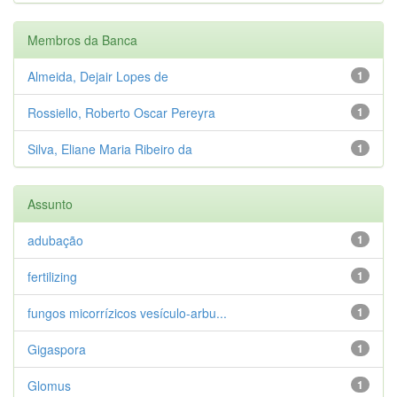
Membros da Banca
Almeida, Dejair Lopes de
1
Rossiello, Roberto Oscar Pereyra
1
Silva, Eliane Maria Ribeiro da
1
Assunto
adubação
1
fertilizing
1
fungos micorrízicos vesículo-arbu...
1
Gigaspora
1
Glomus
1