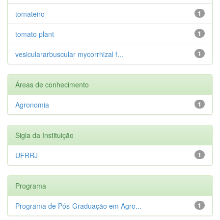
tomateiro
1
tomato plant
1
vesiculararbuscular mycorrhizal f...
1
Áreas de conhecimento
Agronomia
1
Sigla da Instituição
UFRRJ
1
Programa
Programa de Pós-Graduação em Agro...
1