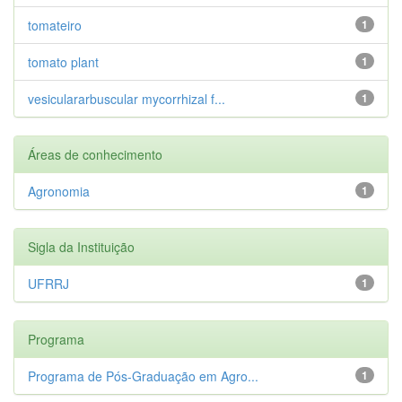
tomateiro
1
tomato plant
1
vesiculararbuscular mycorrhizal f...
1
Áreas de conhecimento
Agronomia
1
Sigla da Instituição
UFRRJ
1
Programa
Programa de Pós-Graduação em Agro...
1