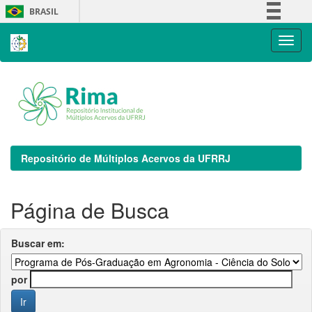
Skip
BRASIL
navigation
Simplifique!
Comunica BR
Participe
Acesso à informação
Legislação
Canais
Repositório de Múltiplos Acervos da UFRRJ
Página de Busca
Buscar em:
por