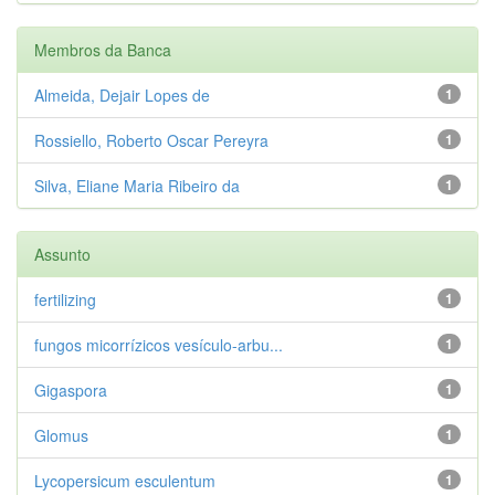
Membros da Banca
Almeida, Dejair Lopes de
1
Rossiello, Roberto Oscar Pereyra
1
Silva, Eliane Maria Ribeiro da
1
Assunto
fertilizing
1
fungos micorrízicos vesículo-arbu...
1
Gigaspora
1
Glomus
1
Lycopersicum esculentum
1