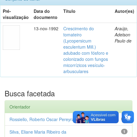
Pré-
Data do
Título
Autor(es)
visualização
documento
13-nov-1992
Crescimento do
Araújo,
tomateiro
Adelson
(Lycopersicum
Paulo de
esculentum Mill.)
adubado com fósforo e
colonizado com fungos
micorrízicos vesículo-
arbusculares
Busca facetada
Orientador
Rossiello, Roberto Oscar Pereyra
1
Silva, Eliane Maria Ribeiro da
1