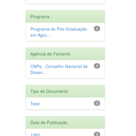
Programa
Programa de Pós-Graduação
1
em Agro...
Agência de Fomento
CNPq - Conselho Nacional de
1
Desen...
Tipo de Documento
Tese
1
Data de Publicação
1992
1