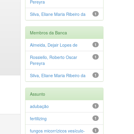
Pereyra
Silva, Eliane Maria Ribeiro da
1
Membros da Banca
Almeida, Dejair Lopes de
1
Rossiello, Roberto Oscar
1
Pereyra
Silva, Eliane Maria Ribeiro da
1
Assunto
adubação
1
fertilizing
1
fungos micorrízicos vesículo-
1