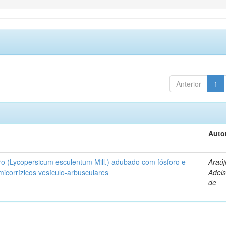
Anterior
1
Auto
ro (Lycopersicum esculentum Mill.) adubado com fósforo e
Araúj
icorrízicos vesículo-arbusculares
Adels
de