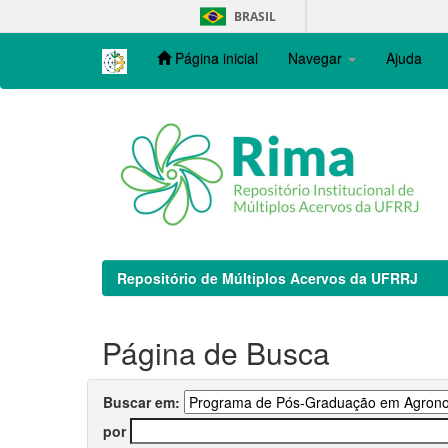
Skip
BRASIL
navigation
Página inicial
Navegar
Ajuda
Repositório de Múltiplos Acervos da UFRRJ
Página de Busca
Buscar em:
por