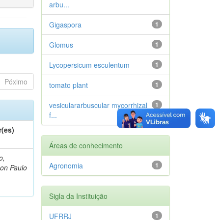
arbu...
Gigaspora
1
Glomus
1
Lycopersicum esculentum
1
Póximo
tomato plant
1
vesiculararbuscular mycorrhizal
1
f...
r(es)
Áreas de conhecimento
o,
Agronomia
1
on Paulo
Sigla da Instituição
UFRRJ
1