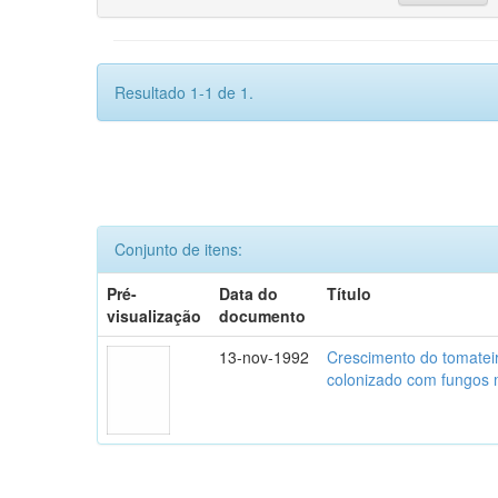
Resultado 1-1 de 1.
Conjunto de itens:
Pré-
Data do
Título
visualização
documento
13-nov-1992
Crescimento do tomatei
colonizado com fungos m