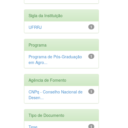
Sigla da Instituição
UFRRJ
1
Programa
Programa de Pós-Graduação
1
em Agro...
Agência de Fomento
CNPq - Conselho Nacional de
1
Desen...
Tipo de Documento
Tese
1