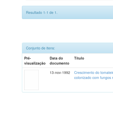
Resultado 1-1 de 1.
Conjunto de itens:
Pré-
Data do
Título
visualização
documento
13-nov-1992
Crescimento do tomatei
colonizado com fungos m