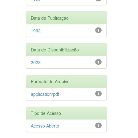
Data de Publicação
1992
1
Data de Disponibilização
2023
1
Formato do Arquivo
application/pdf
1
Tipo de Acesso
Acesso Aberto
1