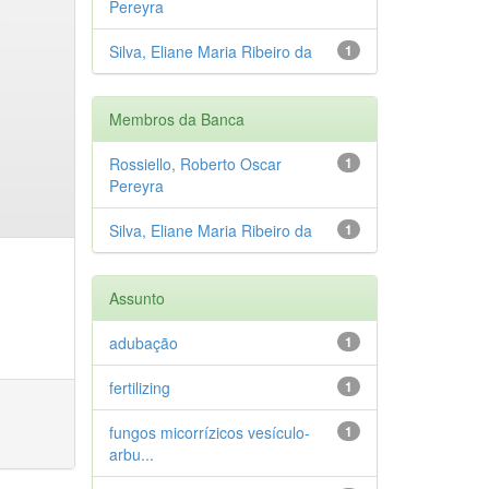
Pereyra
Silva, Eliane Maria Ribeiro da
1
Membros da Banca
Rossiello, Roberto Oscar
1
Pereyra
Silva, Eliane Maria Ribeiro da
1
Assunto
adubação
1
fertilizing
1
fungos micorrízicos vesículo-
1
arbu...