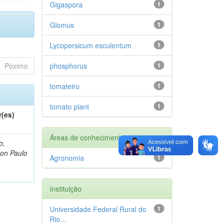
Gigaspora
1
Glomus
1
Lycopersicum esculentum
1
Póximo
phosphorus
1
tomateiro
1
tomato plant
1
r(es)
Áreas de conhecimento
o,
on Paulo
Agronomia
1
Instituição
Universidade Federal Rural do
1
Rio...