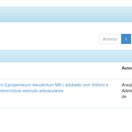
Anterior
1
Auto
ro (Lycopersicum esculentum Mill.) adubado com fósforo e
Araúj
icorrízicos vesículo-arbusculares
Adels
de