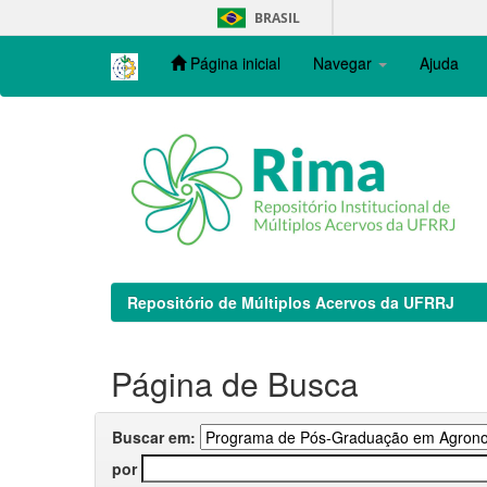
Skip
BRASIL
navigation
Página inicial
Navegar
Ajuda
Repositório de Múltiplos Acervos da UFRRJ
Página de Busca
Buscar em:
por