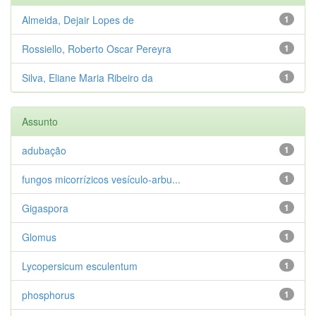
Almeida, Dejair Lopes de
1
Rossiello, Roberto Oscar Pereyra
1
Silva, Eliane Maria Ribeiro da
1
Assunto
adubação
1
fungos micorrízicos vesículo-arbu...
1
Gigaspora
1
Glomus
1
Lycopersicum esculentum
1
phosphorus
1