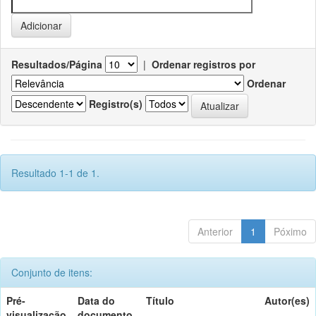
Resultados/Página
|
Ordenar registros por
Ordenar
Registro(s)
Resultado 1-1 de 1.
Anterior
1
Póximo
Conjunto de itens:
Pré-
Data do
Título
Autor(es)
visualização
documento