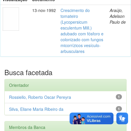
13-nov-1992
Crescimento do
Araújo,
tomateiro
Adelson
(Lycopersicum
Paulo de
esculentum Mill.)
adubado com fósforo e
colonizado com fungos
micorrízicos vesículo-
arbusculares
Busca facetada
Orientador
Rossiello, Roberto Oscar Pereyra
1
Silva, Eliane Maria Ribeiro da
1
Membros da Banca