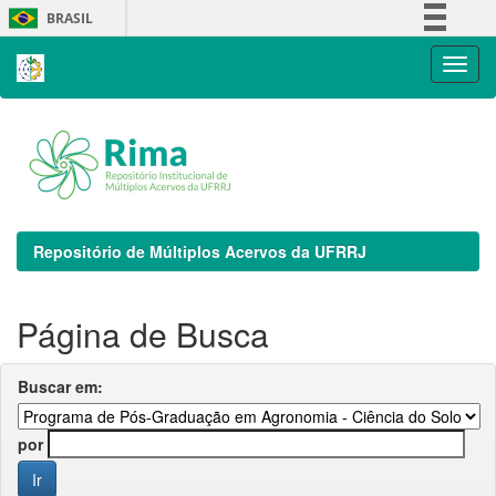
Skip
BRASIL
navigation
Simplifique!
Comunica BR
Participe
Acesso à informação
Legislação
Canais
Repositório de Múltiplos Acervos da UFRRJ
Página de Busca
Buscar em:
por