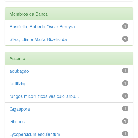
Membros da Banca
Rossiello, Roberto Oscar Pereyra
1
Silva, Eliane Maria Ribeiro da
1
Assunto
adubação
1
fertilizing
1
fungos micorrízicos vesículo-arbu...
1
Gigaspora
1
Glomus
1
Lycopersicum esculentum
1