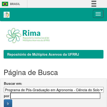
Skip
BRASIL
navigation
Simplifique!
Comunica BR
Participe
Acesso à informação
Legislação
Canais
Repositório de Múltiplos Acervos da UFRRJ
Página de Busca
Buscar em:
por