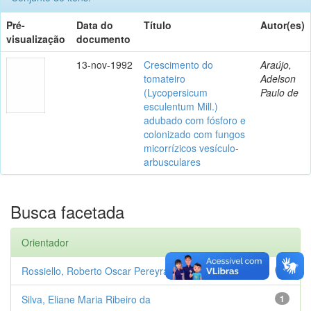
Pré-
Data do
Título
Autor(es)
visualização
documento
13-nov-1992
Crescimento do
Araújo,
tomateiro
Adelson
(Lycopersicum
Paulo de
esculentum Mill.)
adubado com fósforo e
colonizado com fungos
micorrízicos vesículo-
arbusculares
Busca facetada
Orientador
Rossiello, Roberto Oscar Pereyra
1
Silva, Eliane Maria Ribeiro da
1