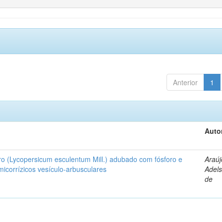
Anterior
1
Auto
ro (Lycopersicum esculentum Mill.) adubado com fósforo e
Araúj
icorrízicos vesículo-arbusculares
Adels
de