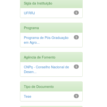
Sigla da Instituição
UFRRJ
1
Programa
Programa de Pós-Graduação
1
em Agro...
Agência de Fomento
CNPq - Conselho Nacional de
1
Desen...
Tipo de Documento
Tese
1