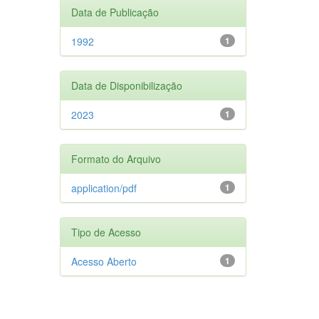
Data de Publicação
1992
1
Data de Disponibilização
2023
1
Formato do Arquivo
application/pdf
1
Tipo de Acesso
Acesso Aberto
1