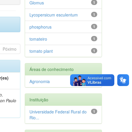
Glomus
1
Lycopersicum esculentum
1
phosphorus
1
tomateiro
1
Póximo
tomato plant
1
Áreas de conhecimento
r(es)
Agronomia
1
o,
Instituição
on Paulo
Universidade Federal Rural do
1
Rio...