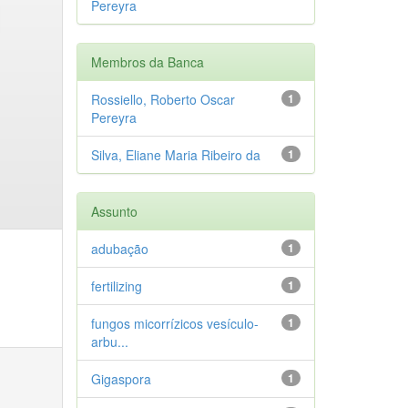
Pereyra
Membros da Banca
Rossiello, Roberto Oscar
1
Pereyra
Silva, Eliane Maria Ribeiro da
1
Assunto
adubação
1
fertilizing
1
fungos micorrízicos vesículo-
1
arbu...
Gigaspora
1