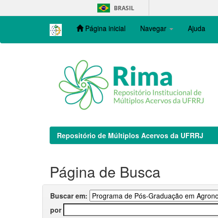
Skip
BRASIL
navigation
Página inicial
Navegar
Ajuda
Repositório de Múltiplos Acervos da UFRRJ
Página de Busca
Buscar em:
por