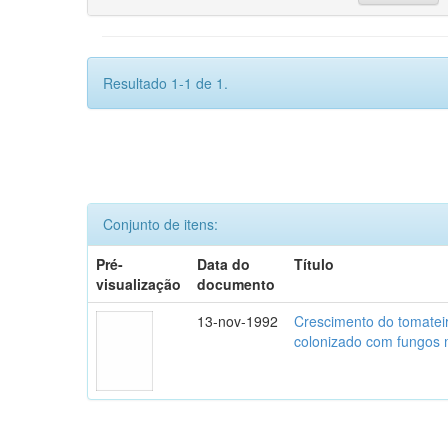
Resultado 1-1 de 1.
Conjunto de itens:
Pré-
Data do
Título
visualização
documento
13-nov-1992
Crescimento do tomatei
colonizado com fungos m