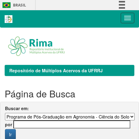
Skip
BRASIL
navigation
Simplifique!
Comunica BR
Participe
Acesso à informação
Legislação
Canais
Repositório de Múltiplos Acervos da UFRRJ
Página de Busca
Buscar em:
por