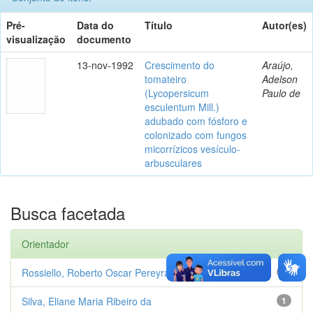
Pré-
Data do
Título
Autor(es)
visualização
documento
13-nov-1992
Crescimento do
Araújo,
tomateiro
Adelson
(Lycopersicum
Paulo de
esculentum Mill.)
adubado com fósforo e
colonizado com fungos
micorrízicos vesículo-
arbusculares
Busca facetada
Orientador
Rossiello, Roberto Oscar Pereyra
1
Silva, Eliane Maria Ribeiro da
1