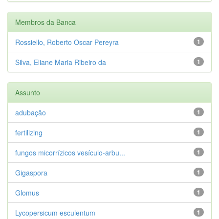
Membros da Banca
Rossiello, Roberto Oscar Pereyra
1
Silva, Eliane Maria Ribeiro da
1
Assunto
adubação
1
fertilizing
1
fungos micorrízicos vesículo-arbu...
1
Gigaspora
1
Glomus
1
Lycopersicum esculentum
1