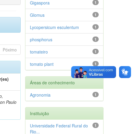
Gigaspora
1
Glomus
1
Lycopersicum esculentum
1
phosphorus
1
Póximo
tomateiro
1
tomato plant
1
r(es)
Áreas de conhecimento
Agronomia
1
o,
on Paulo
Instituição
Universidade Federal Rural do
1
Rio...