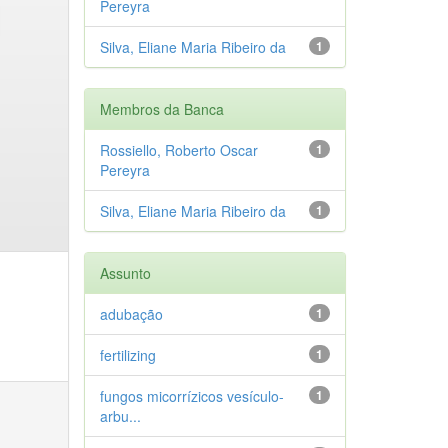
Pereyra
Silva, Eliane Maria Ribeiro da
1
Membros da Banca
Rossiello, Roberto Oscar
1
Pereyra
Silva, Eliane Maria Ribeiro da
1
Assunto
adubação
1
fertilizing
1
fungos micorrízicos vesículo-
1
arbu...