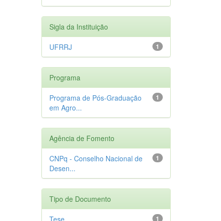
Sigla da Instituição
UFRRJ
1
Programa
Programa de Pós-Graduação
1
em Agro...
Agência de Fomento
CNPq - Conselho Nacional de
1
Desen...
Tipo de Documento
Tese
1