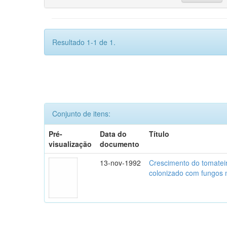
Resultado 1-1 de 1.
Conjunto de itens:
Pré-
Data do
Título
visualização
documento
13-nov-1992
Crescimento do tomatei
colonizado com fungos m