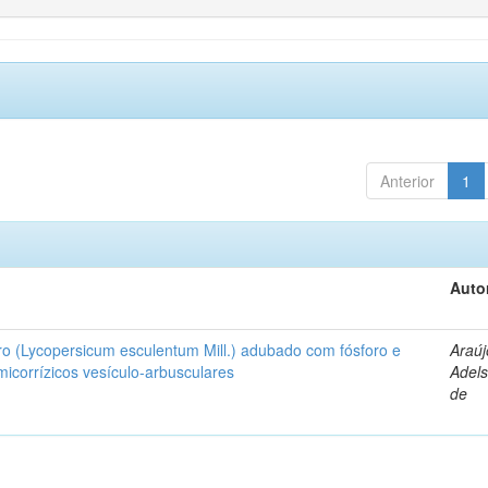
Anterior
1
Auto
ro (Lycopersicum esculentum Mill.) adubado com fósforo e
Araúj
icorrízicos vesículo-arbusculares
Adels
de