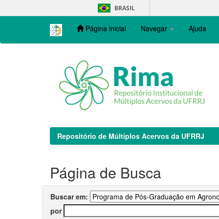
Skip
BRASIL
navigation
Página inicial
Navegar
Ajuda
Repositório de Múltiplos Acervos da UFRRJ
Página de Busca
Buscar em:
por