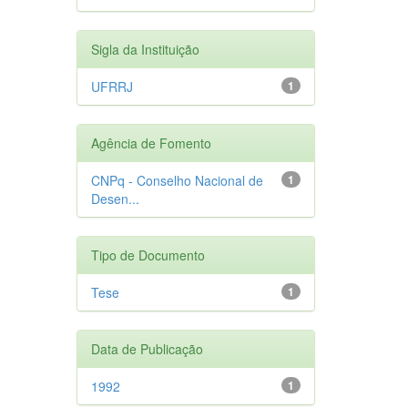
Sigla da Instituição
UFRRJ
1
Agência de Fomento
CNPq - Conselho Nacional de
1
Desen...
Tipo de Documento
Tese
1
Data de Publicação
1992
1