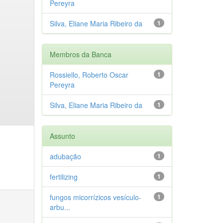
Pereyra
Silva, Eliane Maria Ribeiro da
1
Membros da Banca
Rossiello, Roberto Oscar
1
Pereyra
Silva, Eliane Maria Ribeiro da
1
Assunto
adubação
1
fertilizing
1
fungos micorrízicos vesículo-
1
arbu...