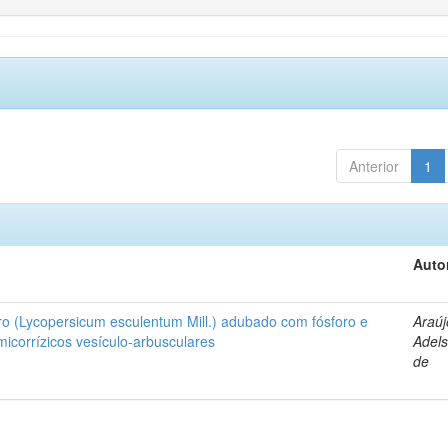
Anterior
1
Auto
ro (Lycopersicum esculentum Mill.) adubado com fósforo e
Araúj
icorrízicos vesículo-arbusculares
Adels
de