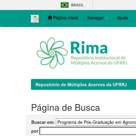
Skip
BRASIL
navigation
Página inicial
Navegar
Ajuda
Repositório de Múltiplos Acervos da UFRRJ
Página de Busca
Buscar em:
por