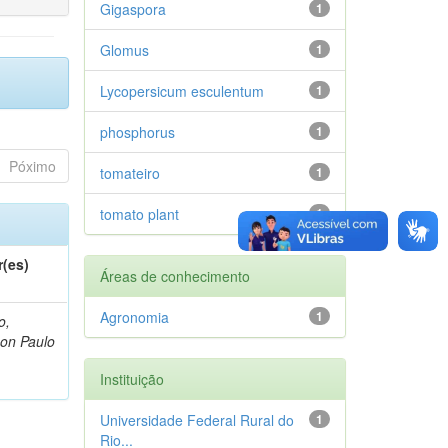
Gigaspora
1
Glomus
1
Lycopersicum esculentum
1
phosphorus
1
Póximo
tomateiro
1
tomato plant
1
r(es)
Áreas de conhecimento
Agronomia
1
o,
on Paulo
Instituição
Universidade Federal Rural do
1
Rio...