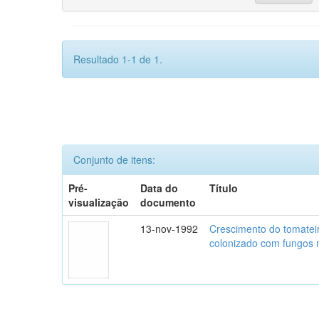
Resultado 1-1 de 1.
Conjunto de itens:
Pré-
Data do
Título
visualização
documento
13-nov-1992
Crescimento do tomatei
colonizado com fungos m