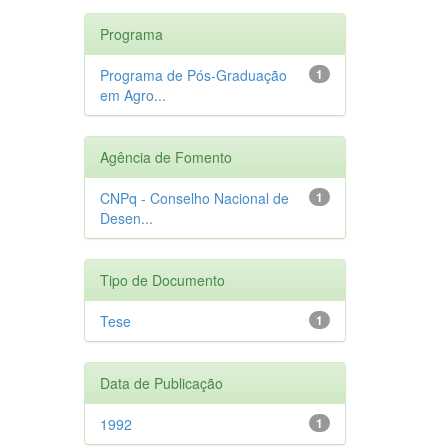
Programa
Programa de Pós-Graduação
1
em Agro...
Agência de Fomento
CNPq - Conselho Nacional de
1
Desen...
Tipo de Documento
Tese
1
Data de Publicação
1992
1