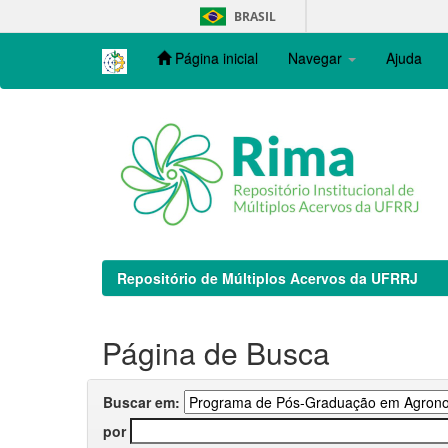
Skip
BRASIL
navigation
Página inicial
Navegar
Ajuda
Repositório de Múltiplos Acervos da UFRRJ
Página de Busca
Buscar em:
por