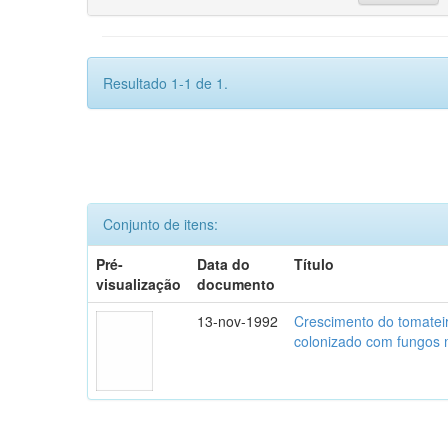
Resultado 1-1 de 1.
Conjunto de itens:
Pré-
Data do
Título
visualização
documento
13-nov-1992
Crescimento do tomatei
colonizado com fungos m