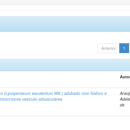
Anterior
1
Auto
ro (Lycopersicum esculentum Mill.) adubado com fósforo e
Araúj
icorrízicos vesículo-arbusculares
Adels
de