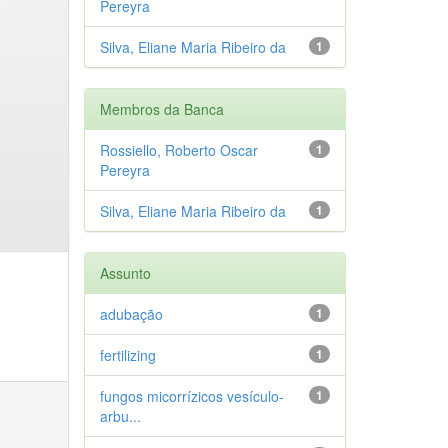
Pereyra
Silva, Eliane Maria Ribeiro da
1
Membros da Banca
Rossiello, Roberto Oscar
1
Pereyra
Silva, Eliane Maria Ribeiro da
1
Assunto
adubação
1
fertilizing
1
fungos micorrízicos vesículo-
1
arbu...