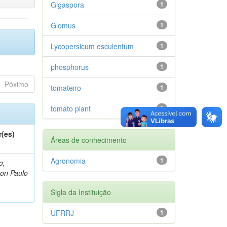
Gigaspora
1
Glomus
1
Lycopersicum esculentum
1
phosphorus
1
Póximo
tomateiro
1
tomato plant
1
r(es)
Áreas de conhecimento
Agronomia
1
o,
on Paulo
Sigla da Instituição
UFRRJ
1