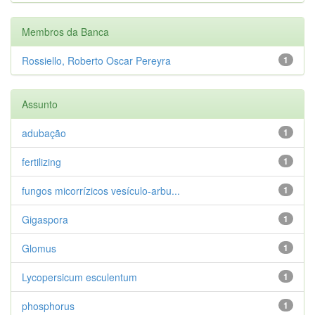
Membros da Banca
Rossiello, Roberto Oscar Pereyra
1
Assunto
adubação
1
fertilizing
1
fungos micorrízicos vesículo-arbu...
1
Gigaspora
1
Glomus
1
Lycopersicum esculentum
1
phosphorus
1