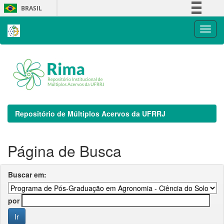
Skip
BRASIL
navigation
Simplifique!
Comunica BR
Participe
Acesso à informação
Legislação
Canais
Repositório de Múltiplos Acervos da UFRRJ
Página de Busca
Buscar em:
por