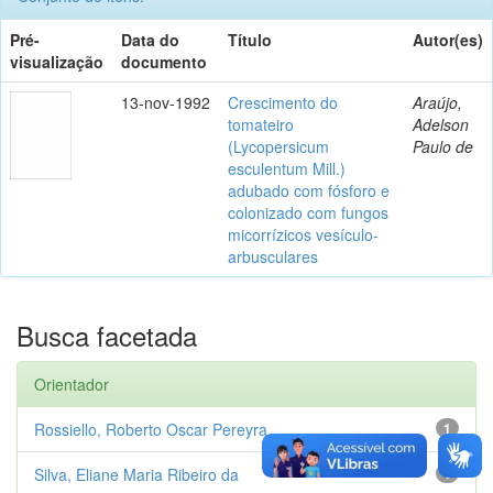
Pré-
Data do
Título
Autor(es)
visualização
documento
13-nov-1992
Crescimento do
Araújo,
tomateiro
Adelson
(Lycopersicum
Paulo de
esculentum Mill.)
adubado com fósforo e
colonizado com fungos
micorrízicos vesículo-
arbusculares
Busca facetada
Orientador
Rossiello, Roberto Oscar Pereyra
1
Silva, Eliane Maria Ribeiro da
1