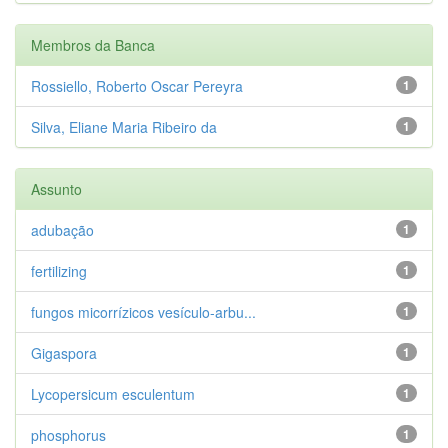
Membros da Banca
Rossiello, Roberto Oscar Pereyra
1
Silva, Eliane Maria Ribeiro da
1
Assunto
adubação
1
fertilizing
1
fungos micorrízicos vesículo-arbu...
1
Gigaspora
1
Lycopersicum esculentum
1
phosphorus
1