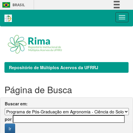
Skip
BRASIL
navigation
Simplifique!
Comunica BR
Participe
Acesso à informação
Legislação
Canais
Repositório de Múltiplos Acervos da UFRRJ
Página de Busca
Buscar em:
por