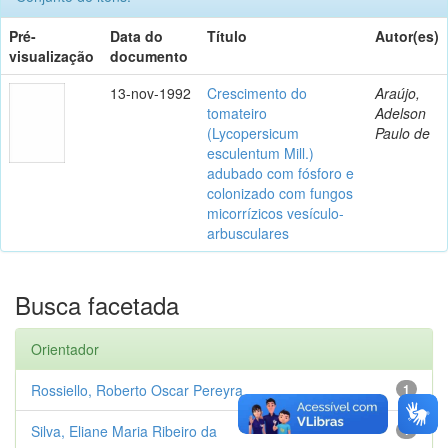
Pré-
Data do
Título
Autor(es)
visualização
documento
13-nov-1992
Crescimento do
Araújo,
tomateiro
Adelson
(Lycopersicum
Paulo de
esculentum Mill.)
adubado com fósforo e
colonizado com fungos
micorrízicos vesículo-
arbusculares
Busca facetada
Orientador
Rossiello, Roberto Oscar Pereyra
1
Silva, Eliane Maria Ribeiro da
1