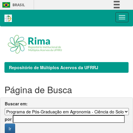
Skip
BRASIL
navigation
Simplifique!
Comunica BR
Participe
Acesso à informação
Legislação
Canais
Repositório de Múltiplos Acervos da UFRRJ
Página de Busca
Buscar em:
por