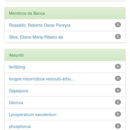
Membros da Banca
Rossiello, Roberto Oscar Pereyra
1
Silva, Eliane Maria Ribeiro da
1
Assunto
fertilizing
1
fungos micorrízicos vesículo-arbu...
1
Gigaspora
1
Glomus
1
Lycopersicum esculentum
1
phosphorus
1