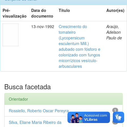
Pré-
Data do
Título
Autor(es)
visualização
documento
13-nov-1992
Crescimento do
Araújo,
tomateiro
Adelson
(Lycopersicum
Paulo de
esculentum Mill.)
adubado com fósforo e
colonizado com fungos
micorrízicos vesículo-
arbusculares
Busca facetada
Orientador
Rossiello, Roberto Oscar Pereyra
1
Silva, Eliane Maria Ribeiro da
1