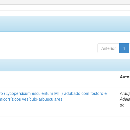
Anterior
1
Auto
ro (Lycopersicum esculentum Mill.) adubado com fósforo e
Araúj
icorrízicos vesículo-arbusculares
Adels
de