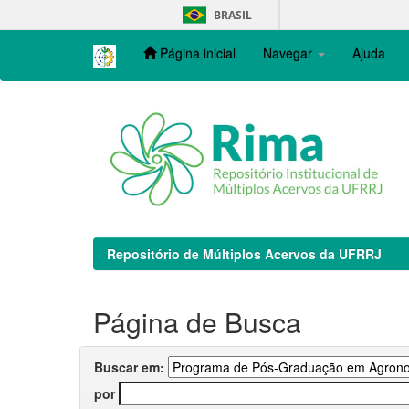
Skip
BRASIL
navigation
Página inicial
Navegar
Ajuda
Repositório de Múltiplos Acervos da UFRRJ
Página de Busca
Buscar em:
por