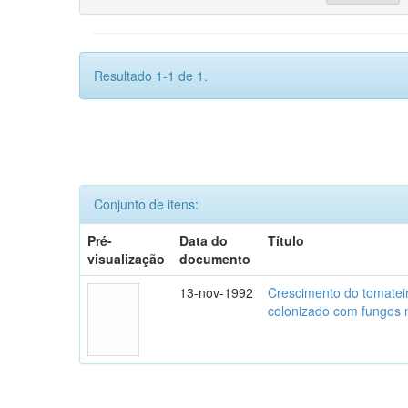
Resultado 1-1 de 1.
Conjunto de itens:
Pré-
Data do
Título
visualização
documento
13-nov-1992
Crescimento do tomatei
colonizado com fungos m