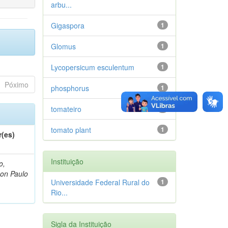
arbu...
Gigaspora
1
Glomus
1
Lycopersicum esculentum
1
Póximo
phosphorus
1
tomateiro
1
tomato plant
1
r(es)
Instituição
o,
on Paulo
Universidade Federal Rural do
1
Rio...
Sigla da Instituição