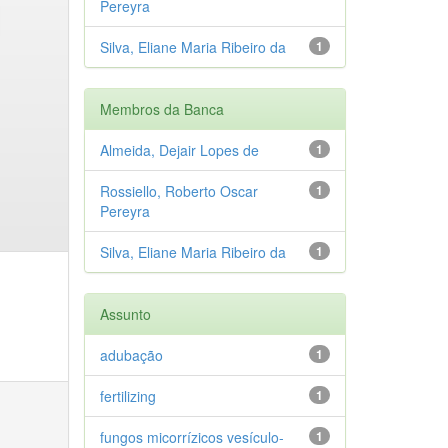
Pereyra
Silva, Eliane Maria Ribeiro da
1
Membros da Banca
Almeida, Dejair Lopes de
1
Rossiello, Roberto Oscar
1
Pereyra
Silva, Eliane Maria Ribeiro da
1
Assunto
adubação
1
fertilizing
1
fungos micorrízicos vesículo-
1