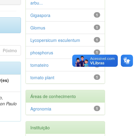
arbu...
Gigaspora
1
Glomus
1
Lycopersicum esculentum
1
Póximo
phosphorus
1
tomateiro
1
tomato plant
1
r(es)
Áreas de conhecimento
o,
on Paulo
Agronomia
1
Instituição