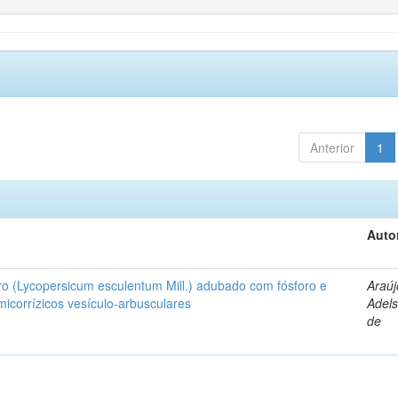
Anterior
1
Auto
ro (Lycopersicum esculentum Mill.) adubado com fósforo e
Araúj
icorrízicos vesículo-arbusculares
Adels
de