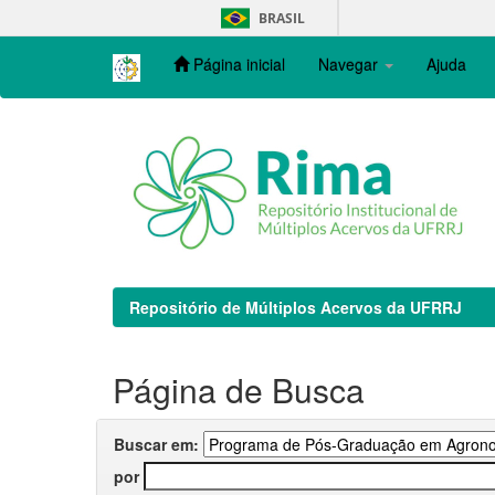
Skip
BRASIL
navigation
Página inicial
Navegar
Ajuda
Repositório de Múltiplos Acervos da UFRRJ
Página de Busca
Buscar em:
por