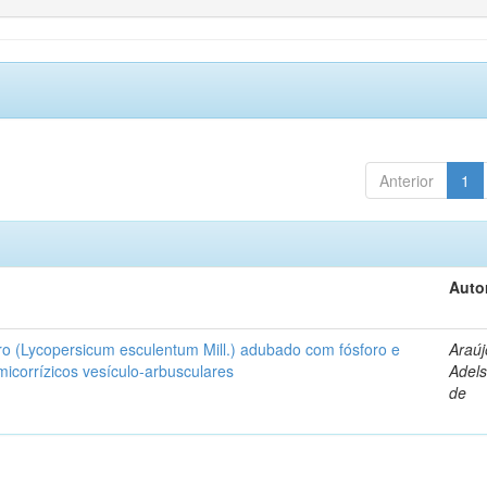
Anterior
1
Auto
ro (Lycopersicum esculentum Mill.) adubado com fósforo e
Araúj
icorrízicos vesículo-arbusculares
Adels
de