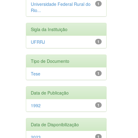
Universidade Federal Rural do
1
Rio...
Sigla da Instituição
UFRRJ
1
Tipo de Documento
Tese
1
Data de Publicação
1992
1
Data de Disponibilização
2023
1