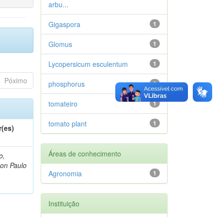
arbu...
Gigaspora
1
Glomus
1
Lycopersicum esculentum
1
Póximo
phosphorus
1
tomateiro
1
tomato plant
1
r(es)
Áreas de conhecimento
o,
on Paulo
Agronomia
1
Instituição