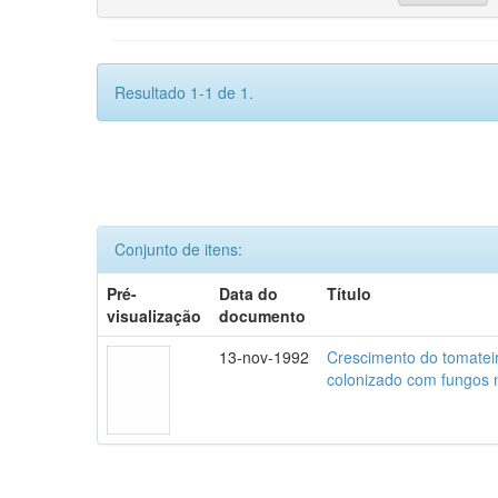
Resultado 1-1 de 1.
Conjunto de itens:
Pré-
Data do
Título
visualização
documento
13-nov-1992
Crescimento do tomatei
colonizado com fungos m