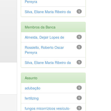
Pereyra
Silva, Eliane Maria Ribeiro da
1
Membros da Banca
Almeida, Dejair Lopes de
1
Rossiello, Roberto Oscar
1
Pereyra
Silva, Eliane Maria Ribeiro da
1
Assunto
adubação
1
fertilizing
1
fungos micorrízicos vesículo-
1