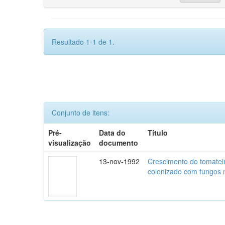
Resultado 1-1 de 1.
Conjunto de itens:
Pré-
Data do
Título
visualização
documento
13-nov-1992
Crescimento do tomatei
colonizado com fungos m