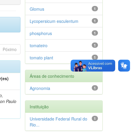
Glomus
1
Lycopersicum esculentum
1
phosphorus
1
tomateiro
1
Póximo
tomato plant
1
Áreas de conhecimento
r(es)
Agronomia
1
o,
on Paulo
Instituição
Universidade Federal Rural do
1
Rio...