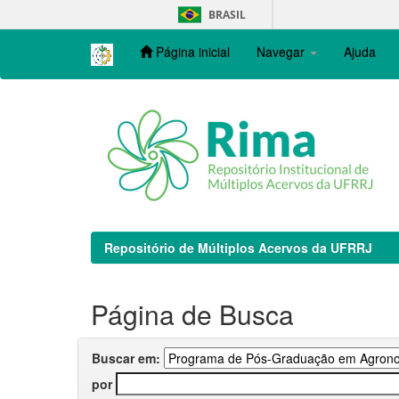
Skip
BRASIL
navigation
Página inicial
Navegar
Ajuda
Repositório de Múltiplos Acervos da UFRRJ
Página de Busca
Buscar em:
por