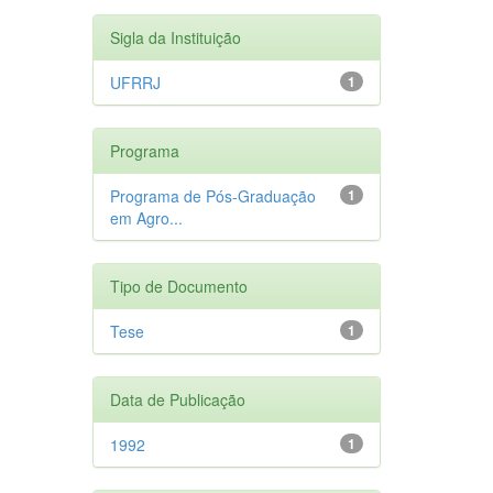
Sigla da Instituição
UFRRJ
1
Programa
Programa de Pós-Graduação
1
em Agro...
Tipo de Documento
Tese
1
Data de Publicação
1992
1