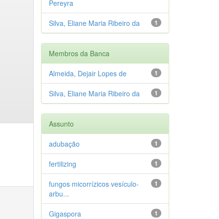
Pereyra
Silva, Eliane Maria Ribeiro da
1
Membros da Banca
Almeida, Dejair Lopes de
1
Silva, Eliane Maria Ribeiro da
1
Assunto
adubação
1
fertilizing
1
fungos micorrízicos vesículo-
1
arbu...
Gigaspora
1