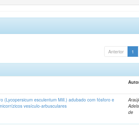
Anterior
1
Auto
ro (Lycopersicum esculentum Mill.) adubado com fósforo e
Araúj
icorrízicos vesículo-arbusculares
Adels
de