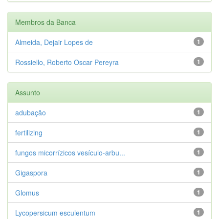
Membros da Banca
Almeida, Dejair Lopes de
1
Rossiello, Roberto Oscar Pereyra
1
Assunto
adubação
1
fertilizing
1
fungos micorrízicos vesículo-arbu...
1
Gigaspora
1
Glomus
1
Lycopersicum esculentum
1