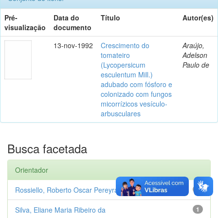
Pré-
Data do
Título
Autor(es)
visualização
documento
13-nov-1992
Crescimento do
Araújo,
tomateiro
Adelson
(Lycopersicum
Paulo de
esculentum Mill.)
adubado com fósforo e
colonizado com fungos
micorrízicos vesículo-
arbusculares
Busca facetada
Orientador
Rossiello, Roberto Oscar Pereyra
1
Silva, Eliane Maria Ribeiro da
1