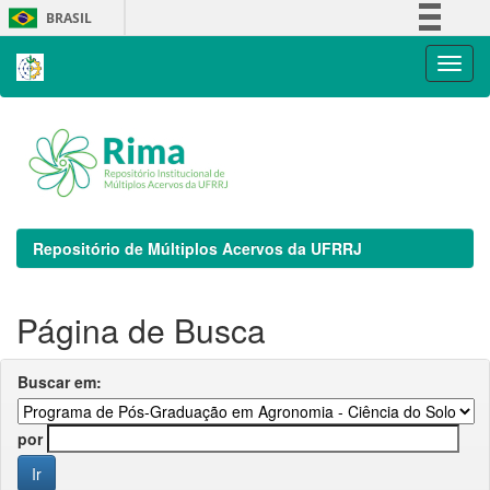
Skip
BRASIL
navigation
Simplifique!
Comunica BR
Participe
Acesso à informação
Legislação
Canais
Repositório de Múltiplos Acervos da UFRRJ
Página de Busca
Buscar em:
por