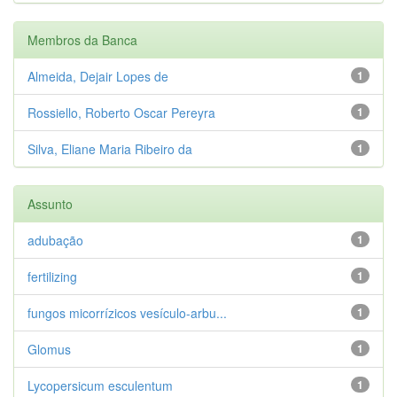
Membros da Banca
Almeida, Dejair Lopes de
1
Rossiello, Roberto Oscar Pereyra
1
Silva, Eliane Maria Ribeiro da
1
Assunto
adubação
1
fertilizing
1
fungos micorrízicos vesículo-arbu...
1
Glomus
1
Lycopersicum esculentum
1