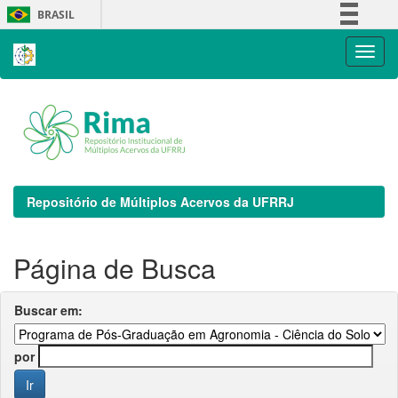
Skip
BRASIL
navigation
Simplifique!
Comunica BR
Participe
Acesso à informação
Legislação
Canais
Repositório de Múltiplos Acervos da UFRRJ
Página de Busca
Buscar em:
por