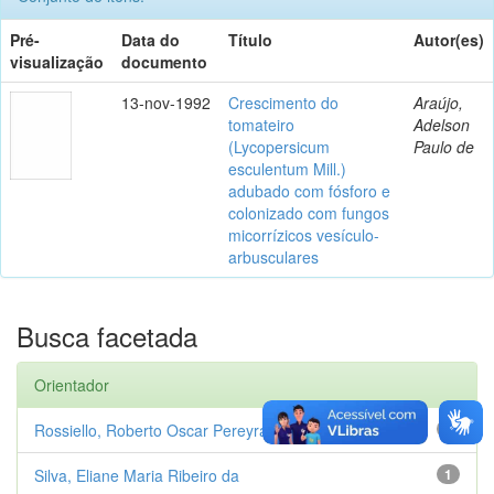
Pré-
Data do
Título
Autor(es)
visualização
documento
13-nov-1992
Crescimento do
Araújo,
tomateiro
Adelson
(Lycopersicum
Paulo de
esculentum Mill.)
adubado com fósforo e
colonizado com fungos
micorrízicos vesículo-
arbusculares
Busca facetada
Orientador
Rossiello, Roberto Oscar Pereyra
1
Silva, Eliane Maria Ribeiro da
1